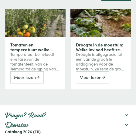
Tomaten en
Droogte in de moestuin:
temperatuur: welke
Welke invloed heeft ze
invloed heeft
op uw groenten en hoe
Temperatuur beïnvloedt
Droogte is uitgegroeid tot
temperatuur op groei,
beschermt u uw
elke fase van de
een van de grootste
bloei en vruchtvorming?
gewassen?
tomatenteelt, van de
uitdagingen voor de
kieming tot de rijping van
moestuin. Ze remt de groei
de vruchten. Te veel koude
van groenten, vermindert
Meer lezen
Meer lezen
vertraagt de groei, terwijl
de oogst, kan de bitterheid
extreme hitte de bloei,
verhogen of een
vruchtzetting en zelfs de
vroegtijdige bloei
kleuring van tomaten kan
veroorzaken, maar kan
verstoren. Ontdek hoe je
ook de smaak van
deze reacties herkent en er
bepaalde vruchten
tijdens het seizoen
versterken. Ontdek hoe een
rekening mee houdt.
watertekort uw gewassen
Vragen? Raad?
beïnvloedt en welke
maatregelen u kunt nemen
Diensten
om uw moestuin
Cataloog 2026 (FR)
productief te houden: