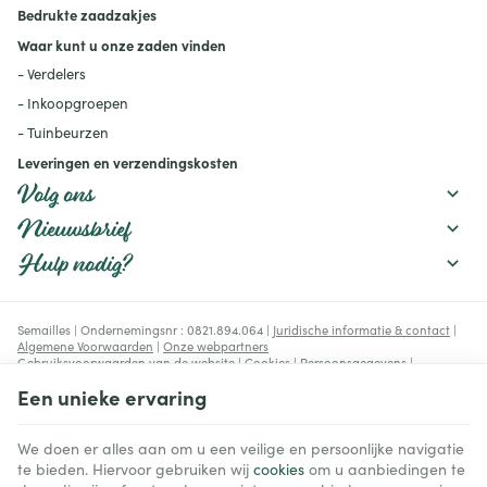
mulchen, verstandig water
Bedrukte zaadzakjes
geven, de bodem
verbeteren en geschikte
Waar kunt u onze zaden vinden
rassen kiezen.
- Verdelers
- Inkoopgroepen
- Tuinbeurzen
Leveringen en verzendingskosten
Volg ons
Nieuwsbrief
Hulp nodig?
Semailles | Ondernemingsnr : 0821.894.064 |
Juridische informatie & contact
|
Algemene Voorwaarden
|
Onze webpartners
Gebruiksvoorwaarden van de website
|
Cookies
|
Persoonsgegevens
|
Verwerking van uw gegevens door Google
Een unieke ervaring
© Copyright 2023-2026 -
E-net Business
, e-commerce accelerator voor
handelaars, zelfstandigen & Kmo's.
We doen er alles aan om u een veilige en persoonlijke navigatie
te bieden. Hiervoor gebruiken wij
cookies
om u aanbiedingen te