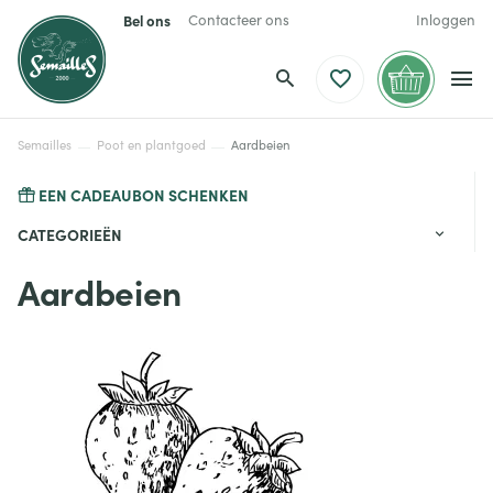
Bel ons
Contacteer ons
Inloggen
Semailles
Poot en plantgoed
Aardbeien
EEN CADEAUBON SCHENKEN
CATEGORIEËN
Aardbeien