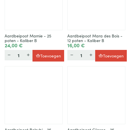
Aardbeipoot Mamie - 25
Aardbeipoot Mara des Bois -
poten - Kaliber B
12 poten - Kaliber B
24,00 €
16,00 €
Hoeveelheid
Hoeveelheid
Toevoegen
Toevoegen
Aardbeipoot Belrubi - 25
Aardbeipoot Cijosee - 25