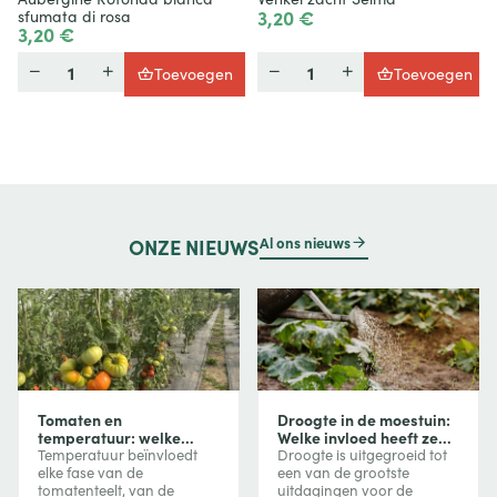
3,20 €
sfumata di rosa
3,20 €
Hoeveelheid
Hoeveelheid
Toevoegen
Toevoegen
Al ons nieuws
ONZE
NIEUWS
Tomaten en
Droogte in de moestuin:
temperatuur: welke
Welke invloed heeft ze
invloed heeft
op uw groenten en hoe
Temperatuur beïnvloedt
Droogte is uitgegroeid tot
temperatuur op groei,
beschermt u uw
elke fase van de
een van de grootste
bloei en vruchtvorming?
gewassen?
tomatenteelt, van de
uitdagingen voor de