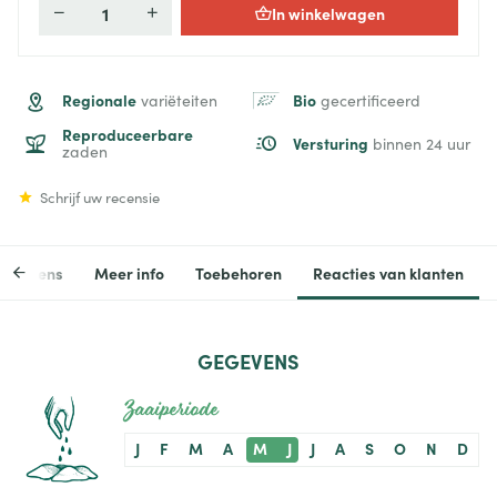
In winkelwagen
Aantal
Regionale
Bio
variëteiten
gecertificeerd
Reproduceerbare
Versturing
binnen 24 uur
zaden
Schrijf uw recensie
egevens
Meer info
Toebehoren
Reacties van klanten
GEGEVENS
Zaaiperiode
J
F
M
A
M
J
J
A
S
O
N
D