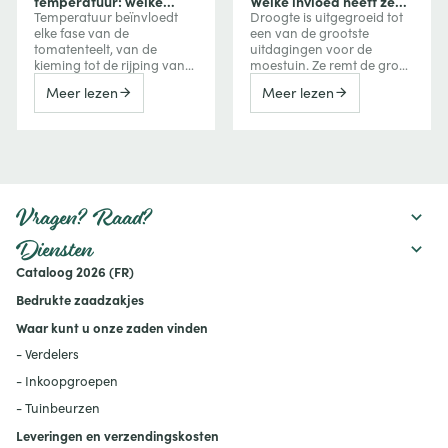
temperatuur: welke
Welke invloed heeft ze
invloed heeft
op uw groenten en hoe
Temperatuur beïnvloedt
Droogte is uitgegroeid tot
temperatuur op groei,
beschermt u uw
elke fase van de
een van de grootste
bloei en vruchtvorming?
gewassen?
tomatenteelt, van de
uitdagingen voor de
kieming tot de rijping van
moestuin. Ze remt de groei
de vruchten. Te veel koude
van groenten, vermindert
Meer lezen
Meer lezen
vertraagt de groei, terwijl
de oogst, kan de bitterheid
extreme hitte de bloei,
verhogen of een
vruchtzetting en zelfs de
vroegtijdige bloei
kleuring van tomaten kan
veroorzaken, maar kan
verstoren. Ontdek hoe je
ook de smaak van
deze reacties herkent en er
bepaalde vruchten
tijdens het seizoen
versterken. Ontdek hoe een
rekening mee houdt.
watertekort uw gewassen
Vragen? Raad?
beïnvloedt en welke
maatregelen u kunt nemen
Diensten
om uw moestuin
Cataloog 2026 (FR)
productief te houden:
mulchen, verstandig water
Bedrukte zaadzakjes
geven, de bodem
verbeteren en geschikte
Waar kunt u onze zaden vinden
rassen kiezen.
- Verdelers
- Inkoopgroepen
- Tuinbeurzen
Leveringen en verzendingskosten