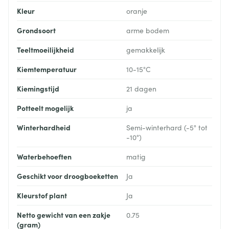
Kleur
oranje
Grondsoort
arme bodem
Teeltmoeilijkheid
gemakkelijk
Kiemtemperatuur
10-15°C
Kiemingstijd
21 dagen
Potteelt mogelijk
ja
Winterhardheid
Semi-winterhard (-5° tot
-10°)
Waterbehoeften
matig
Geschikt voor droogboeketten
Ja
Kleurstof plant
Ja
Netto gewicht van een zakje
0.75
(gram)