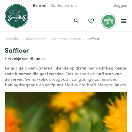
Bel ons
Contacteer ons
Inloggen
Semailles
Bloemzaden
Eenjarige bloemen
Saffloer
Saffloer
Het zakje van 15 zaden
Eenjarige
lijkende op distel
dichtbegroeide
bloemvariëteit
met
rode bloemen die geel worden
saffraan van
. Ook bekend als
de verver.
Gemakkelijk droogbaar. Langdurige zomerbloei.
Honingdragende
verfplant
80 cm.
en
. Half-winterhard. Hoogte: