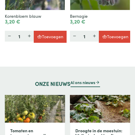
Korenbloem blauw
Bernagie
3,20 €
3,20 €
Hoeveelheid
Hoeveelheid
Toevoegen
Toevoegen
Al ons nieuws
ONZE
NIEUWS
Tomaten en
Droogte in de moestuin: