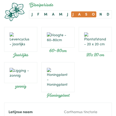
Bloeiperiode
J
F
M
A
M
J
J
A
S
O
N
D
60-80cm
Jaarlijks
20 x 20 cm
zonnig
Honingplant
Latijnse naam
Carthamus tinctoria