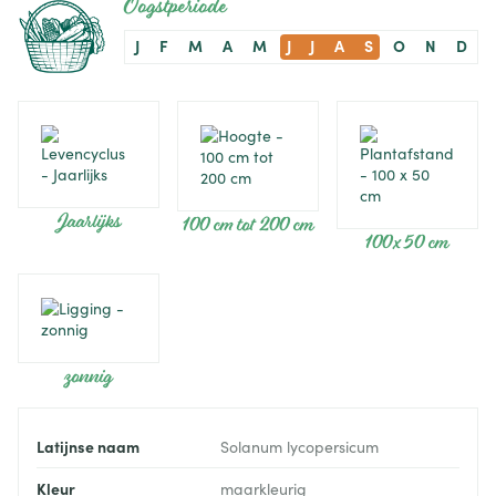
Oogstperiode
J
F
M
A
M
J
J
A
S
O
N
D
Jaarlijks
100 cm tot 200 cm
100 x 50 cm
zonnig
Latijnse naam
Solanum lycopersicum
Kleur
maarkleurig