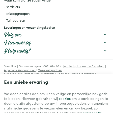
Waar kunt u onze zaden vinden
rassen kiezen.
- Verdelers
- Inkoopgroepen
- Tuinbeurzen
Leveringen en verzendingskosten
Volg ons
Nieuwsbrief
Hulp nodig?
Semailles | Ondernemingsnr : 0821.894.064 |
Juridische informatie & contact
|
Algemene Voorwaarden
|
Onze webpartners
Gebruiksvoorwaarden van de website
|
Cookies
|
Persoonsgegevens
|
Verwerking van uw gegevens door Google
Een unieke ervaring
© Copyright 2023-2026 -
E-net Business
, e-commerce accelerator voor
handelaars, zelfstandigen & Kmo's.
We doen er alles aan om u een veilige en persoonlijke navigatie
te bieden. Hiervoor gebruiken wij
cookies
om u aanbiedingen te
doen die zijn afgestemd op uw interessegebieden, om anoniem
statistische gegevens te verzamelen en om uw bezoek zo
aangenaam mogelijk te maken. Google kan uw
persoonlijke