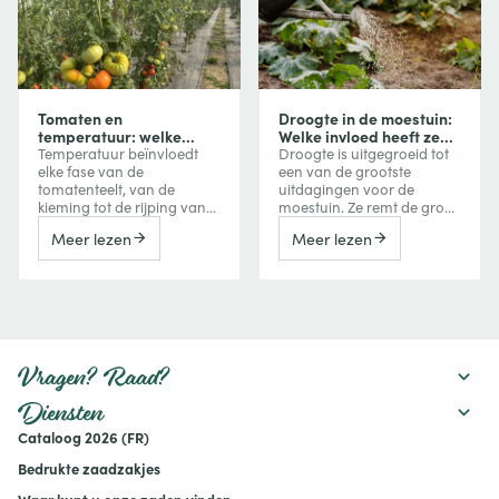
Tomaten en
Droogte in de moestuin:
temperatuur: welke
Welke invloed heeft ze
invloed heeft
op uw groenten en hoe
Temperatuur beïnvloedt
Droogte is uitgegroeid tot
temperatuur op groei,
beschermt u uw
elke fase van de
een van de grootste
bloei en vruchtvorming?
gewassen?
tomatenteelt, van de
uitdagingen voor de
kieming tot de rijping van
moestuin. Ze remt de groei
de vruchten. Te veel koude
van groenten, vermindert
Meer lezen
Meer lezen
vertraagt de groei, terwijl
de oogst, kan de bitterheid
extreme hitte de bloei,
verhogen of een
vruchtzetting en zelfs de
vroegtijdige bloei
kleuring van tomaten kan
veroorzaken, maar kan
verstoren. Ontdek hoe je
ook de smaak van
deze reacties herkent en er
bepaalde vruchten
tijdens het seizoen
versterken. Ontdek hoe een
rekening mee houdt.
watertekort uw gewassen
Vragen? Raad?
beïnvloedt en welke
maatregelen u kunt nemen
Diensten
om uw moestuin
Cataloog 2026 (FR)
productief te houden:
mulchen, verstandig water
Bedrukte zaadzakjes
geven, de bodem
verbeteren en geschikte