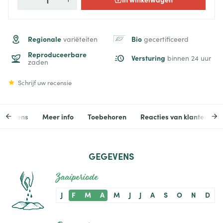
Regionale
Bio
variëteiten
gecertificeerd
Reproduceerbare
Versturing
binnen 24 uur
zaden
Schrijf uw recensie
egevens
Meer info
Toebehoren
Reacties van klanten
GEGEVENS
Zaaiperiode
J
F
M
A
M
J
J
A
S
O
N
D