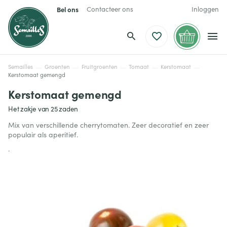
Bel ons
Contacteer ons
Inloggen
Semailles
Groenten
Fruitgroenten
Tomaat
Kerstomaat
Kerstomaat gemengd
Kerstomaat gemengd
Het zakje van 25 zaden
Mix van verschillende cherrytomaten. Zeer decoratief en zeer
populair als aperitief.
.