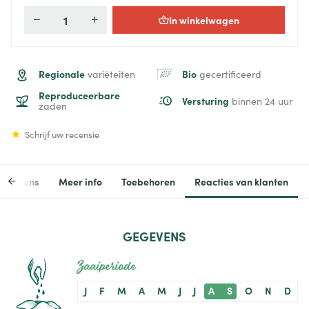
In winkelwagen
Aantal
Regionale
Bio
variëteiten
gecertificeerd
Reproduceerbare
Versturing
binnen 24 uur
zaden
Schrijf uw recensie
egevens
Meer info
Toebehoren
Reacties van klanten
GEGEVENS
Zaaiperiode
J
F
M
A
M
J
J
A
S
O
N
D