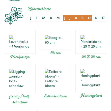
Bloeiperiode
J
F
M
A
M
J
J
A
S
O
N
D
60 cm
Meerjarige
25 X 25 cm
Honingplant
zonnig / half-
Eetbare bloem
schaduw