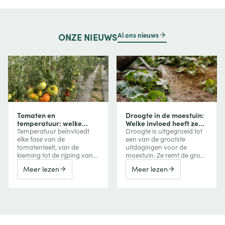
Al ons nieuws
ONZE
NIEUWS
Tomaten en
Droogte in de moestuin:
temperatuur: welke
Welke invloed heeft ze
invloed heeft
op uw groenten en hoe
Temperatuur beïnvloedt
Droogte is uitgegroeid tot
temperatuur op groei,
beschermt u uw
elke fase van de
een van de grootste
bloei en vruchtvorming?
gewassen?
tomatenteelt, van de
uitdagingen voor de
kieming tot de rijping van
moestuin. Ze remt de groei
de vruchten. Te veel koude
van groenten, vermindert
Meer lezen
Meer lezen
vertraagt de groei, terwijl
de oogst, kan de bitterheid
extreme hitte de bloei,
verhogen of een
vruchtzetting en zelfs de
vroegtijdige bloei
kleuring van tomaten kan
veroorzaken, maar kan
verstoren. Ontdek hoe je
ook de smaak van
deze reacties herkent en er
bepaalde vruchten
tijdens het seizoen
versterken. Ontdek hoe een