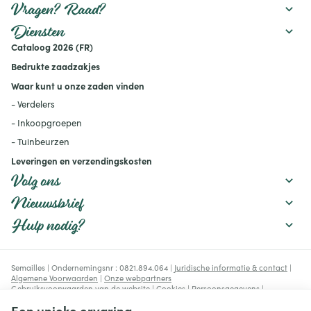
rekening mee houdt.
watertekort uw gewassen
Vragen? Raad?
beïnvloedt en welke
maatregelen u kunt nemen
Diensten
om uw moestuin
Cataloog 2026 (FR)
productief te houden:
mulchen, verstandig water
Bedrukte zaadzakjes
geven, de bodem
verbeteren en geschikte
Waar kunt u onze zaden vinden
rassen kiezen.
- Verdelers
- Inkoopgroepen
- Tuinbeurzen
Leveringen en verzendingskosten
Volg ons
Nieuwsbrief
Hulp nodig?
Semailles | Ondernemingsnr : 0821.894.064 |
Juridische informatie & contact
|
Algemene Voorwaarden
|
Onze webpartners
Gebruiksvoorwaarden van de website
|
Cookies
|
Persoonsgegevens
|
Verwerking van uw gegevens door Google
Een unieke ervaring
© Copyright 2023-2026 -
E-net Business
, e-commerce accelerator voor