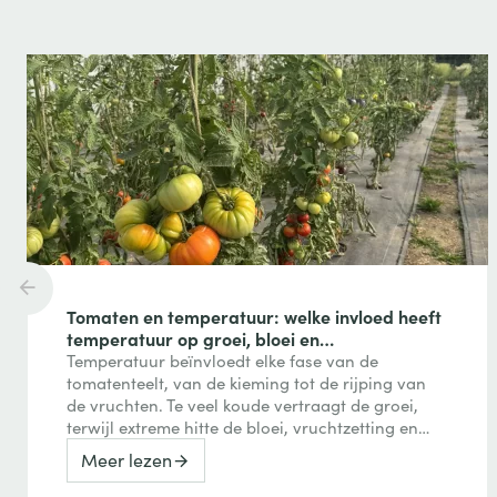
Tomaten en temperatuur: welke invloed heeft
temperatuur op groei, bloei en
vruchtvorming?
Temperatuur beïnvloedt elke fase van de
tomatenteelt, van de kieming tot de rijping van
de vruchten. Te veel koude vertraagt de groei,
terwijl extreme hitte de bloei, vruchtzetting en
zelfs de kleuring van tomaten kan verstoren.
Meer lezen
Ontdek hoe je deze reacties herkent en er tijdens
het seizoen rekening mee houdt.