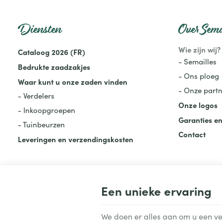
Diensten
Over Sema
Wie zijn wij?
Cataloog 2026 (FR)
- Semailles
Bedrukte zaadzakjes
- Ons ploeg
Waar kunt u onze zaden vinden
- Onze partn
- Verdelers
Onze logos
- Inkoopgroepen
Garanties en
- Tuinbeurzen
Contact
Leveringen en verzendingskosten
Een unieke ervaring
Semailles | Ondernemingsnr : 0821.894.064 |
Juridische informatie & cont
Gebruiksvoorwaarden van de website
|
Cookies
|
Persoonsgegevens
|
Ve
We doen er alles aan om u een vei
© Copyright 2023-2026 -
E-net Business
, e-commerce accelerator voor 