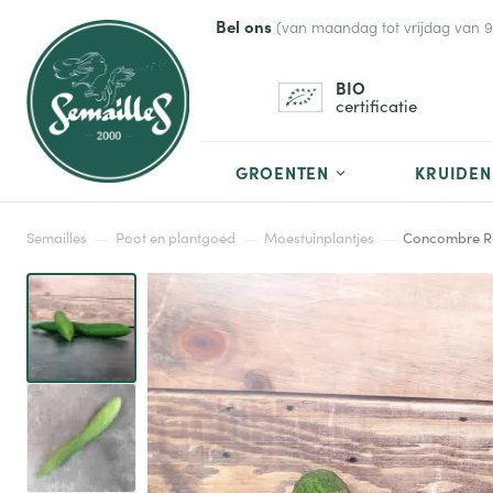
Bel ons
(van maandag tot vrijdag van 9 t
BIO
certificatie
GROENTEN
KRUIDEN
Semailles
Poot en plantgoed
Moestuinplantjes
Concombre Ro