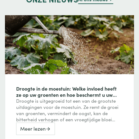
Droogte in de moestuin: Welke invloed heeft
ze op uw groenten en hoe beschermt u uw
gewassen?
Droogte is uitgegroeid tot een van de grootste
uitdagingen voor de moestuin. Ze remt de groei
van groenten, vermindert de oogst, kan de
bitterheid verhogen of een vroegtijdige bloei
veroorzaken, maar kan ook de smaak van
Meer lezen
bepaalde vruchten versterken. Ontdek hoe een
watertekort uw gewassen beïnvloedt en welke