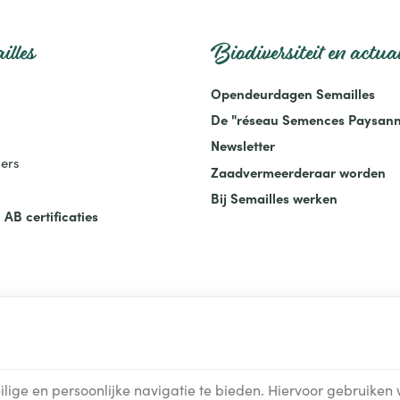
illes
Biodiversiteit en actual
Opendeurdagen Semailles
De "réseau Semences Paysann
Newsletter
ers
Zaadvermeerderaar worden
Bij Semailles werken
 AB certificaties
act
|
Algemene Voorwaarden
|
Onze webpartners
rwerking van uw gegevens door Google
lige en persoonlijke navigatie te bieden. Hiervoor gebruiken 
handelaars, zelfstandigen & Kmo's.