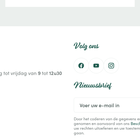
maatregelen u kunt nemen om uw moestuin
productief te houden: mulchen, verstandig water
geven, de bodem verbeteren en geschikte rassen
kiezen.
Volg ons
9
12u30
 tot vrijdag van
tot
Nieuwsbrief
Voer
uw
e-
Door het coderen van de gegevens en 
mail
genomen en aanvaard van ons
Besc
in
uw rechten uitoefenen en uw toestem
gaan.