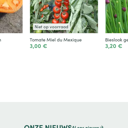
Niet op voorraad
n
Tomate Miel du Mexique
Bieslook 
3,00 €
3,20 €
Het product zien
ONZE
NIEUWS
Al ons nieuws