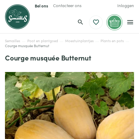
Bel ons
Contacteer ons
Inloggen
Semailles
Poot en plantgoed
Moestuinplantjes
Plants en pots
Courge musquée Butternut
Courge musquée Butternut