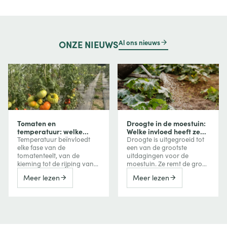
Al ons nieuws
ONZE
NIEUWS
Tomaten en
Droogte in de moestuin:
temperatuur: welke
Welke invloed heeft ze
invloed heeft
op uw groenten en hoe
Temperatuur beïnvloedt
Droogte is uitgegroeid tot
temperatuur op groei,
beschermt u uw
elke fase van de
een van de grootste
bloei en vruchtvorming?
gewassen?
tomatenteelt, van de
uitdagingen voor de
kieming tot de rijping van
moestuin. Ze remt de groei
de vruchten. Te veel koude
van groenten, vermindert
Meer lezen
Meer lezen
vertraagt de groei, terwijl
de oogst, kan de bitterheid
extreme hitte de bloei,
verhogen of een
vruchtzetting en zelfs de
vroegtijdige bloei
kleuring van tomaten kan
veroorzaken, maar kan
verstoren. Ontdek hoe je
ook de smaak van
deze reacties herkent en er
bepaalde vruchten