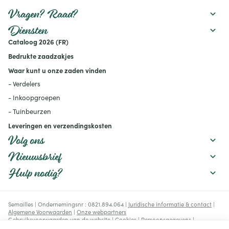
tijdens het seizoen
versterken. Ontdek hoe een
rekening mee houdt.
watertekort uw gewassen
Vragen? Raad?
beïnvloedt en welke
maatregelen u kunt nemen
Diensten
om uw moestuin
Cataloog 2026 (FR)
productief te houden:
mulchen, verstandig water
Bedrukte zaadzakjes
geven, de bodem
verbeteren en geschikte
Waar kunt u onze zaden vinden
rassen kiezen.
- Verdelers
- Inkoopgroepen
- Tuinbeurzen
Leveringen en verzendingskosten
Volg ons
Nieuwsbrief
Hulp nodig?
Semailles | Ondernemingsnr : 0821.894.064 |
Juridische informatie & contact
|
Algemene Voorwaarden
|
Onze webpartners
Gebruiksvoorwaarden van de website
|
Cookies
|
Persoonsgegevens
|
Verwerking van uw gegevens door Google