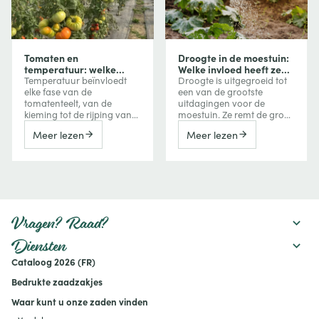
Tomaten en
Droogte in de moestuin:
temperatuur: welke
Welke invloed heeft ze
invloed heeft
op uw groenten en hoe
Temperatuur beïnvloedt
Droogte is uitgegroeid tot
temperatuur op groei,
beschermt u uw
elke fase van de
een van de grootste
bloei en vruchtvorming?
gewassen?
tomatenteelt, van de
uitdagingen voor de
kieming tot de rijping van
moestuin. Ze remt de groei
de vruchten. Te veel koude
van groenten, vermindert
Meer lezen
Meer lezen
vertraagt de groei, terwijl
de oogst, kan de bitterheid
extreme hitte de bloei,
verhogen of een
vruchtzetting en zelfs de
vroegtijdige bloei
kleuring van tomaten kan
veroorzaken, maar kan
verstoren. Ontdek hoe je
ook de smaak van
deze reacties herkent en er
bepaalde vruchten
tijdens het seizoen
versterken. Ontdek hoe een
rekening mee houdt.
watertekort uw gewassen
Vragen? Raad?
beïnvloedt en welke
maatregelen u kunt nemen
Diensten
om uw moestuin
Cataloog 2026 (FR)
productief te houden:
mulchen, verstandig water
Bedrukte zaadzakjes
geven, de bodem
verbeteren en geschikte
Waar kunt u onze zaden vinden
rassen kiezen.