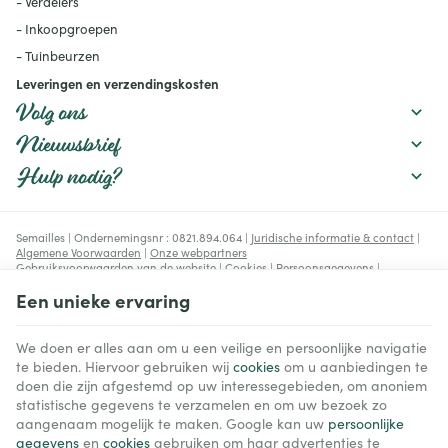
- Verdelers
- Inkoopgroepen
- Tuinbeurzen
Leveringen en verzendingskosten
Volg ons
Nieuwsbrief
Hulp nodig?
Semailles | Ondernemingsnr : 0821.894.064 |
Juridische informatie & contact
|
Algemene Voorwaarden
|
Onze webpartners
Gebruiksvoorwaarden van de website
|
Cookies
|
Persoonsgegevens
|
Verwerking van uw gegevens door Google
Een unieke ervaring
© Copyright 2023-2026 -
E-net Business
, e-commerce accelerator voor
handelaars, zelfstandigen & Kmo's.
We doen er alles aan om u een veilige en persoonlijke navigatie
te bieden. Hiervoor gebruiken wij
cookies
om u aanbiedingen te
doen die zijn afgestemd op uw interessegebieden, om anoniem
statistische gegevens te verzamelen en om uw bezoek zo
aangenaam mogelijk te maken. Google kan uw
persoonlijke
gegevens
en
cookies
gebruiken om haar advertenties te