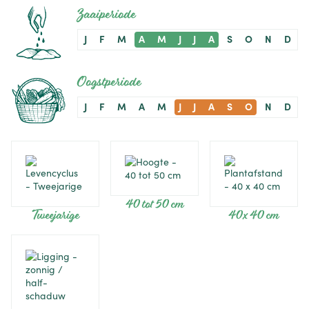
Zaaiperiode
J
F
M
A
M
J
J
A
S
O
N
D
Oogstperiode
J
F
M
A
M
J
J
A
S
O
N
D
40 tot 50 cm
Tweejarige
40 x 40 cm