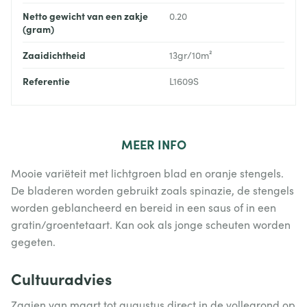
Netto gewicht van een zakje
0.20
(gram)
Zaaidichtheid
13gr/10m²
Referentie
L1609S
MEER
INFO
Mooie variëteit met lichtgroen blad en oranje stengels.
De bladeren worden gebruikt zoals spinazie, de stengels
worden geblancheerd en bereid in een saus of in een
gratin/groentetaart. Kan ook als jonge scheuten worden
gegeten.
Cultuuradvies
Zaaien van maart tot augustus direct in de vollegrond op