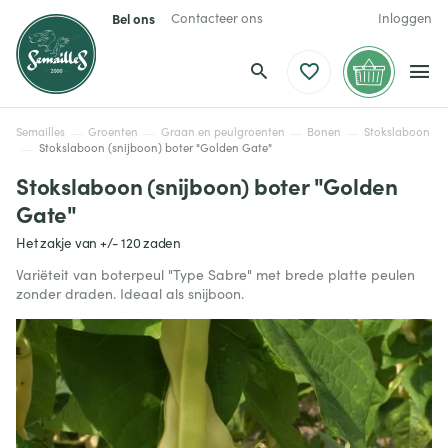
Bel ons
Contacteer ons
Inloggen
Semailles
Groenten
Graan en peulgroenten
Bonen
Stokslaboon
Stokslaboon (snijboon) boter "Golden Gate"
Stokslaboon (snijboon) boter "Golden
Gate"
Het zakje van +/- 120 zaden
Variëteit van boterpeul "Type Sabre" met brede platte peulen
zonder draden. Ideaal als snijboon.