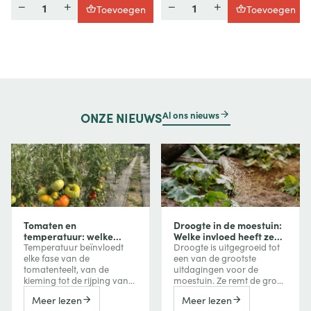
Hoeveelheid
Hoeveelheid
Toevoegen
Toevoegen
Al ons nieuws
ONZE
NIEUWS
Tomaten en
Droogte in de moestuin:
temperatuur: welke
Welke invloed heeft ze
invloed heeft
op uw groenten en hoe
Temperatuur beïnvloedt
Droogte is uitgegroeid tot
temperatuur op groei,
beschermt u uw
elke fase van de
een van de grootste
bloei en vruchtvorming?
gewassen?
tomatenteelt, van de
uitdagingen voor de
kieming tot de rijping van
moestuin. Ze remt de groei
de vruchten. Te veel koude
van groenten, vermindert
Meer lezen
Meer lezen
vertraagt de groei, terwijl
de oogst, kan de bitterheid