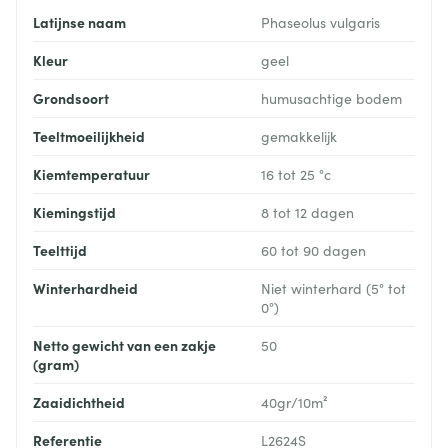
Latijnse naam
Phaseolus vulgaris
Kleur
geel
Grondsoort
humusachtige bodem
Teeltmoeilijkheid
gemakkelijk
Kiemtemperatuur
16 tot 25 °c
Kiemingstijd
8 tot 12 dagen
Teelttijd
60 tot 90 dagen
Winterhardheid
Niet winterhard (5° tot
0°)
Netto gewicht van een zakje
50
(gram)
Zaaidichtheid
40gr/10m²
Referentie
L2624S