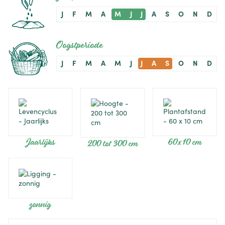
J
F
M
A
M
J
J
A
S
O
N
D
Oogstperiode
J
F
M
A
M
J
J
A
S
O
N
D
Jaarlijks
60 x 10 cm
200 tot 300 cm
zonnig