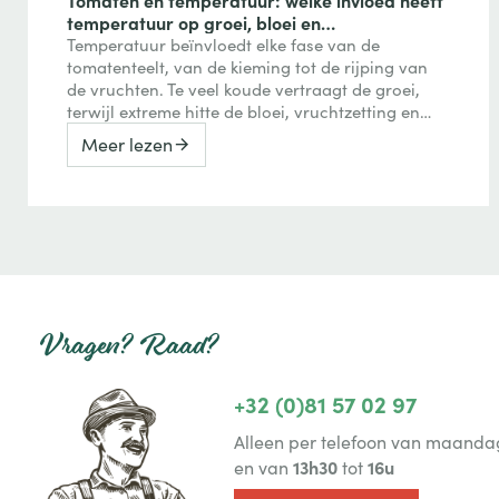
temperatuur op groei, bloei en
vruchtvorming?
Temperatuur beïnvloedt elke fase van de
tomatenteelt, van de kieming tot de rijping van
de vruchten. Te veel koude vertraagt de groei,
terwijl extreme hitte de bloei, vruchtzetting en
zelfs de kleuring van tomaten kan verstoren.
Meer lezen
Ontdek hoe je deze reacties herkent en er tijdens
het seizoen rekening mee houdt.
Vragen? Raad?
+32 (0)81 57 02 97
Alleen per telefoon van maandag
13h30
16u
en van
tot