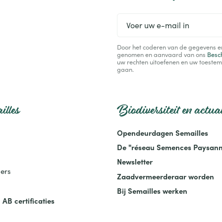
Voer
uw
e-
Door het coderen van de gegevens en 
mail
genomen en aanvaard van ons
Besc
in
uw rechten uitoefenen en uw toestem
gaan.
illes
Biodiversiteit en actual
Opendeurdagen Semailles
De "réseau Semences Paysann
Newsletter
ers
Zaadvermeerderaar worden
Bij Semailles werken
 AB certificaties