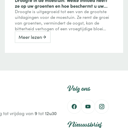
ze op uw groenten en hoe beschermt u uw
gewassen?
Droogte is uitgegroeid tot een van de grootste
uitdagingen voor de moestuin. Ze remt de groei
van groenten, vermindert de oogst, kan de
bitterheid verhogen of een vroegtijdige bloei
veroorzaken, maar kan ook de smaak van
Meer lezen
bepaalde vruchten versterken. Ontdek hoe een
watertekort uw gewassen beïnvloedt en welke
maatregelen u kunt nemen om uw moestuin
productief te houden: mulchen, verstandig water
geven, de bodem verbeteren en geschikte rassen
kiezen.
Volg ons
9
12u30
 tot vrijdag van
tot
Nieuwsbrief