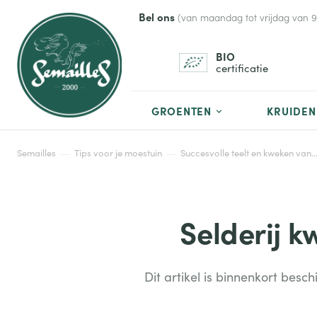
Bel ons
(van maandag tot vrijdag van 9 t
BIO
certificatie
GROENTEN
KRUIDEN
Semailles
Tips voor je moestuin
Succesvolle teelt en kweken van.
Selderij k
Dit artikel is binnenkort besc