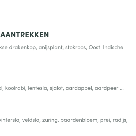
N AANTREKKEN
se drakenkop, anijsplant, stokroos, Oost-Indische
l, koolrabi, lentesla, sjalot, aardappel, aardpeer ...
wintersla, veldsla, zuring, paardenbloem, prei, radijs,