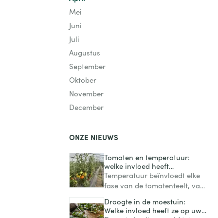
Mei
Juni
Juli
Augustus
September
Oktober
November
December
ONZE NIEUWS
Tomaten en temperatuur:
welke invloed heeft
temperatuur op groei, bloei
Temperatuur beïnvloedt elke
en vruchtvorming?
fase van de tomatenteelt, van
de kieming tot de rijping van
Droogte in de moestuin:
de vruchten. Te veel koude
Welke invloed heeft ze op uw
vertraagt de groei, terwijl