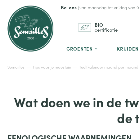
Bel ons
(van maandag tot vrijdag van 9 t
BIO
certificatie
GROENTEN
KRUIDEN
Semailles
Tips voor je moestuin
Teeltkalender maand per maand
Wat doen we in de twe
de 
FENOLOGISCHE WAARNEMINGEN