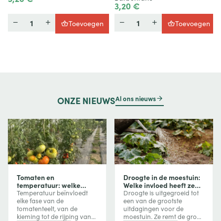
3,20 €
Hoeveelheid
Hoeveelheid
Toevoegen
Toevoegen
Al ons nieuws
ONZE
NIEUWS
Tomaten en
Droogte in de moestuin:
temperatuur: welke
Welke invloed heeft ze
invloed heeft
op uw groenten en hoe
Temperatuur beïnvloedt
Droogte is uitgegroeid tot
temperatuur op groei,
beschermt u uw
elke fase van de
een van de grootste
bloei en vruchtvorming?
gewassen?
tomatenteelt, van de
uitdagingen voor de
kieming tot de rijping van
moestuin. Ze remt de groei