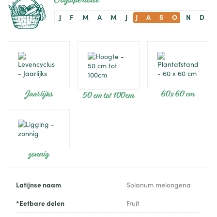
Oogstperiode
J
F
M
A
M
J
J
A
S
O
N
D
Jaarlijks
60 x 60 cm
50 cm tot 100cm
zonnig
Latijnse naam
Solanum melongena
*Eetbare delen
Fruit