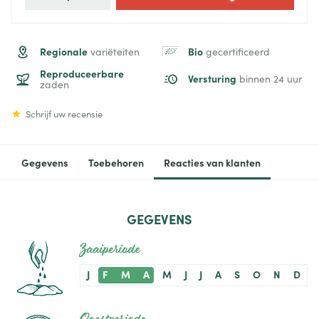
Regionale
Bio
variëteiten
gecertificeerd
Reproduceerbare
Versturing
binnen 24 uur
zaden
Schrijf uw recensie
Gegevens
Toebehoren
Reacties van klanten
GEGEVENS
Zaaiperiode
J
F
M
A
M
J
J
A
S
O
N
D