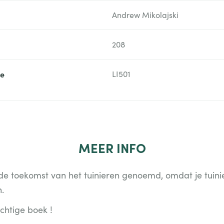
Andrew Mikolajski
208
ie
LI501
MEER
INFO
e toekomst van het tuinieren genoemd, omdat je tuini
n.
achtige boek !