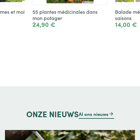
mes et moi
55 plantes médicinales dans
Balade méd
mon potager
saisons
24,90 €
14,00 €
evoegen
Toevoegen
ONZE
NIEUWS
Al ons nieuws