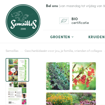
Bel ons
(van maandag tot vrijdag van 9 t
BIO
certificatie
GROENTEN
KRUIDEN
Semailles
Geschenkideeën voor jou, je familie, vrienden of collegas