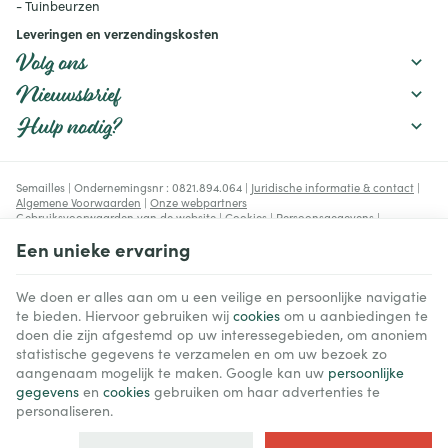
- Tuinbeurzen
Leveringen en verzendingskosten
Volg ons
Nieuwsbrief
Hulp nodig?
Semailles | Ondernemingsnr : 0821.894.064 |
Juridische informatie & contact
|
Algemene Voorwaarden
|
Onze webpartners
Gebruiksvoorwaarden van de website
|
Cookies
|
Persoonsgegevens
|
Verwerking van uw gegevens door Google
Een unieke ervaring
© Copyright 2023-2026 -
E-net Business
, e-commerce accelerator voor
handelaars, zelfstandigen & Kmo's.
We doen er alles aan om u een veilige en persoonlijke navigatie
te bieden. Hiervoor gebruiken wij
cookies
om u aanbiedingen te
doen die zijn afgestemd op uw interessegebieden, om anoniem
statistische gegevens te verzamelen en om uw bezoek zo
aangenaam mogelijk te maken. Google kan uw
persoonlijke
gegevens
en
cookies
gebruiken om haar advertenties te
personaliseren.