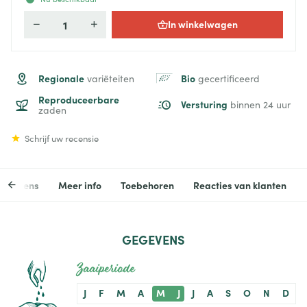
In winkelwagen
Aantal
Regionale
Bio
variëteiten
gecertificeerd
Reproduceerbare
Versturing
binnen 24 uur
zaden
Schrijf uw recensie
egevens
Meer info
Toebehoren
Reacties van klanten
GEGEVENS
Zaaiperiode
J
F
M
A
M
J
J
A
S
O
N
D