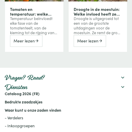
Tomaten en
Droogte in de moestuin:
temperatuur: welke
Welke invloed heeft ze
invloed heeft
op uw groenten en hoe
Temperatuur beïnvloedt
Droogte is uitgegroeid tot
temperatuur op groei,
beschermt u uw
elke fase van de
een van de grootste
bloei en vruchtvorming?
gewassen?
tomatenteelt, van de
uitdagingen voor de
kieming tot de rijping van
moestuin. Ze remt de groei
de vruchten. Te veel koude
van groenten, vermindert
Meer lezen
Meer lezen
vertraagt de groei, terwijl
de oogst, kan de bitterheid
extreme hitte de bloei,
verhogen of een
vruchtzetting en zelfs de
vroegtijdige bloei
kleuring van tomaten kan
veroorzaken, maar kan
verstoren. Ontdek hoe je
ook de smaak van
deze reacties herkent en er
bepaalde vruchten
tijdens het seizoen
versterken. Ontdek hoe een
rekening mee houdt.
watertekort uw gewassen
Vragen? Raad?
beïnvloedt en welke
maatregelen u kunt nemen
Diensten
om uw moestuin
Cataloog 2026 (FR)
productief te houden:
mulchen, verstandig water
Bedrukte zaadzakjes
geven, de bodem
verbeteren en geschikte
Waar kunt u onze zaden vinden
rassen kiezen.
- Verdelers
- Inkoopgroepen