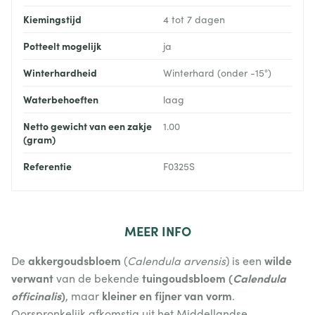
Kiemingstijd
4 tot 7 dagen
Potteelt mogelijk
ja
Winterhardheid
Winterhard (onder -15°)
Waterbehoeften
laag
Netto gewicht van een zakje
1.00
(gram)
Referentie
F0325S
MEER
INFO
akkergoudsbloem
wilde
De
(
Calendula arvensis
) is een
verwant
tuingoudsbloem (
Calendula
van de bekende
officinalis
)
kleiner en fijner van vorm
, maar
.
Oorspronkelijk afkomstig uit het Middellandse