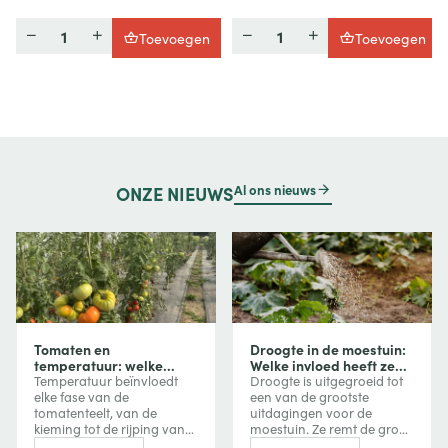
Hoeveelheid
Hoeveelheid
Toevoegen
Toevoegen
Al ons nieuws
ONZE
NIEUWS
Tomaten en
Droogte in de moestuin:
temperatuur: welke
Welke invloed heeft ze
invloed heeft
op uw groenten en hoe
Temperatuur beïnvloedt
Droogte is uitgegroeid tot
temperatuur op groei,
beschermt u uw
elke fase van de
een van de grootste
bloei en vruchtvorming?
gewassen?
tomatenteelt, van de
uitdagingen voor de
kieming tot de rijping van
moestuin. Ze remt de groei
de vruchten. Te veel koude
van groenten, vermindert