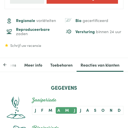
Regionale
Bio
variëteiten
gecertificeerd
Reproduceerbare
Versturing
binnen 24 uur
zaden
Schrijf uw recensie
egevens
Meer info
Toebehoren
Reacties van klanten
GEGEVENS
Zaaiperiode
J
F
M
A
M
J
J
A
S
O
N
D
Bloeiperiode