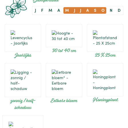
J
F
M
A
M
J
J
A
S
O
N
D
30 tot 40 cm
Jaarlijks
25 X 25cm
Honingplant
zonnig / half-
Eetbare bloem
schaduw