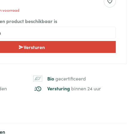
 in voorraad
een product beschikbaar is
Versturen
Bio
gecertificeerd
Versturing
den
binnen 24 uur
ten