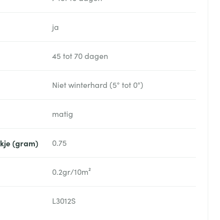
ja
45 tot 70 dagen
Niet winterhard (5° tot 0°)
matig
akje (gram)
0.75
0.2gr/10m²
L3012S