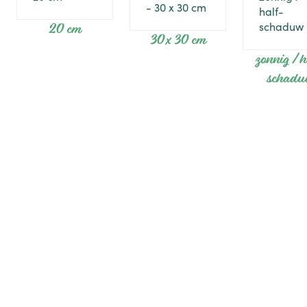
20 cm
30 x 30 cm
zonnig / h
schad