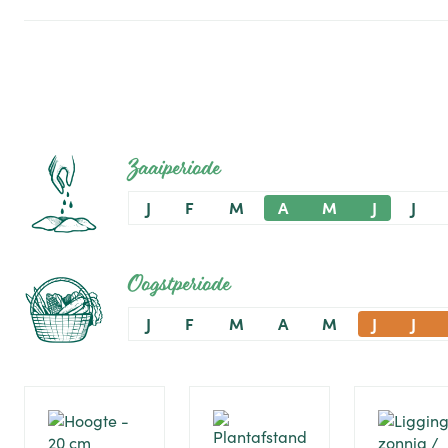
Zaaiperiode
J
F
M
A
M
J
J
Oogstperiode
J
F
M
A
M
J
J