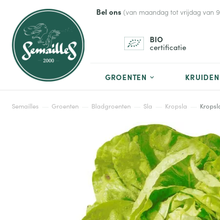
Bel ons
(van maandag tot vrijdag van 9 t
BIO
certificatie
GROENTEN
KRUIDEN
Semailles
Groenten
Bladgroenten
Sla
Kropsla
Kropsl