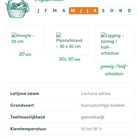
J
F
M
A
M
J
J
A
S
O
N
D
20 cm
30 x 30 cm
zonnig / half-
schaduw
Latijnse naam
Lactuca sativa
Grondsoort
humusachtige bodem
Teeltmoeilijkheid
gemakkelijk
Kiemtemperatuur
10 tot 18 °c