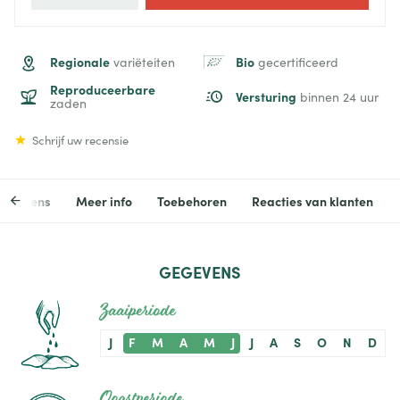
Regionale
Bio
variëteiten
gecertificeerd
Reproduceerbare
Versturing
binnen 24 uur
zaden
Schrijf uw recensie
egevens
Meer info
Toebehoren
Reacties van klanten
GEGEVENS
Zaaiperiode
J
F
M
A
M
J
J
A
S
O
N
D
Oogstperiode