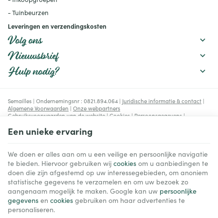
- Tuinbeurzen
Leveringen en verzendingskosten
Volg ons
Nieuwsbrief
Hulp nodig?
Semailles | Ondernemingsnr : 0821.894.064 |
Juridische informatie & contact
|
Algemene Voorwaarden
|
Onze webpartners
Gebruiksvoorwaarden van de website
|
Cookies
|
Persoonsgegevens
|
Verwerking van uw gegevens door Google
Een unieke ervaring
© Copyright 2023-2026 -
E-net Business
, e-commerce accelerator voor
handelaars, zelfstandigen & Kmo's.
We doen er alles aan om u een veilige en persoonlijke navigatie
te bieden. Hiervoor gebruiken wij
cookies
om u aanbiedingen te
doen die zijn afgestemd op uw interessegebieden, om anoniem
statistische gegevens te verzamelen en om uw bezoek zo
aangenaam mogelijk te maken. Google kan uw
persoonlijke
gegevens
en
cookies
gebruiken om haar advertenties te
personaliseren.