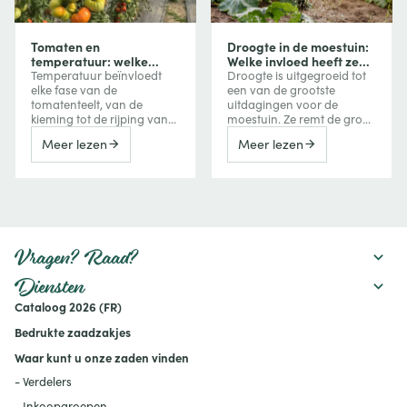
Tomaten en
Droogte in de moestuin:
temperatuur: welke
Welke invloed heeft ze
invloed heeft
op uw groenten en hoe
Temperatuur beïnvloedt
Droogte is uitgegroeid tot
temperatuur op groei,
beschermt u uw
elke fase van de
een van de grootste
bloei en vruchtvorming?
gewassen?
tomatenteelt, van de
uitdagingen voor de
kieming tot de rijping van
moestuin. Ze remt de groei
de vruchten. Te veel koude
van groenten, vermindert
Meer lezen
Meer lezen
vertraagt de groei, terwijl
de oogst, kan de bitterheid
extreme hitte de bloei,
verhogen of een
vruchtzetting en zelfs de
vroegtijdige bloei
kleuring van tomaten kan
veroorzaken, maar kan
verstoren. Ontdek hoe je
ook de smaak van
deze reacties herkent en er
bepaalde vruchten
tijdens het seizoen
versterken. Ontdek hoe een
rekening mee houdt.
watertekort uw gewassen
Vragen? Raad?
beïnvloedt en welke
maatregelen u kunt nemen
Diensten
om uw moestuin
Cataloog 2026 (FR)
productief te houden:
mulchen, verstandig water
Bedrukte zaadzakjes
geven, de bodem
verbeteren en geschikte
Waar kunt u onze zaden vinden
rassen kiezen.
- Verdelers
- Inkoopgroepen