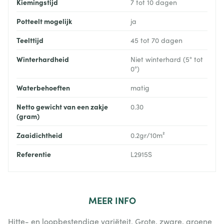
Kiemingstijd
7 tot 10 dagen
Potteelt mogelijk
ja
Teelttijd
45 tot 70 dagen
Winterhardheid
Niet winterhard (5° tot
0°)
Waterbehoeften
matig
Netto gewicht van een zakje
0.30
(gram)
Zaaidichtheid
0.2gr/10m²
Referentie
L2915S
MEER
INFO
Hitte- en loopbestendige variëteit. Grote, zware, groene