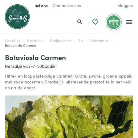
Bel ons
Contacteer ons
Inloggen
Semailles
Groenten
Bladgroenten
Sla
Bataviasla
Bataviasla Carmen
Bataviasla Carmen
Het zakje van +/- 500 zaden
Hitte- en loopbestendige variëteit. Grote, zware, groene appels
met rode accenten. Smakelijk, uitstekende prestaties in het veld
en na de oogst.