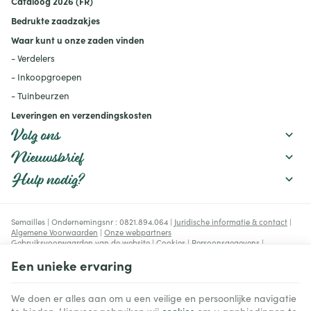
Cataloog 2026 (FR)
productief te houden:
mulchen, verstandig water
Bedrukte zaadzakjes
geven, de bodem
verbeteren en geschikte
Waar kunt u onze zaden vinden
rassen kiezen.
- Verdelers
- Inkoopgroepen
- Tuinbeurzen
Leveringen en verzendingskosten
Volg ons
Nieuwsbrief
Hulp nodig?
Semailles | Ondernemingsnr : 0821.894.064 |
Juridische informatie & contact
|
Algemene Voorwaarden
|
Onze webpartners
Gebruiksvoorwaarden van de website
|
Cookies
|
Persoonsgegevens
|
Verwerking van uw gegevens door Google
Een unieke ervaring
© Copyright 2023-2026 -
E-net Business
, e-commerce accelerator voor
handelaars, zelfstandigen & Kmo's.
We doen er alles aan om u een veilige en persoonlijke navigatie