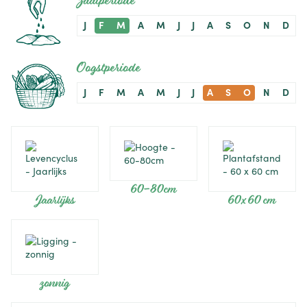
Zaaiperiode
J
F
M
A
M
J
J
A
S
O
N
D
Oogstperiode
J
F
M
A
M
J
J
A
S
O
N
D
60-80cm
Jaarlijks
60 x 60 cm
zonnig