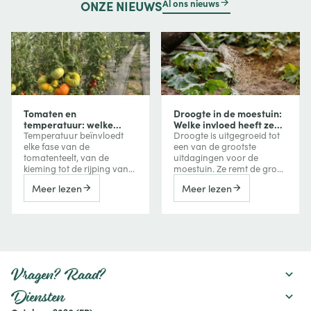
Al ons nieuws
ONZE
NIEUWS
Tomaten en
Droogte in de moestuin:
temperatuur: welke
Welke invloed heeft ze
invloed heeft
op uw groenten en hoe
Temperatuur beïnvloedt
Droogte is uitgegroeid tot
temperatuur op groei,
beschermt u uw
elke fase van de
een van de grootste
bloei en vruchtvorming?
gewassen?
tomatenteelt, van de
uitdagingen voor de
kieming tot de rijping van
moestuin. Ze remt de groei
de vruchten. Te veel koude
van groenten, vermindert
Meer lezen
Meer lezen
vertraagt de groei, terwijl
de oogst, kan de bitterheid
extreme hitte de bloei,
verhogen of een
vruchtzetting en zelfs de
vroegtijdige bloei
kleuring van tomaten kan
veroorzaken, maar kan
verstoren. Ontdek hoe je
ook de smaak van
deze reacties herkent en er
bepaalde vruchten
tijdens het seizoen
versterken. Ontdek hoe een
rekening mee houdt.
watertekort uw gewassen
Vragen? Raad?
beïnvloedt en welke
maatregelen u kunt nemen
Diensten
om uw moestuin