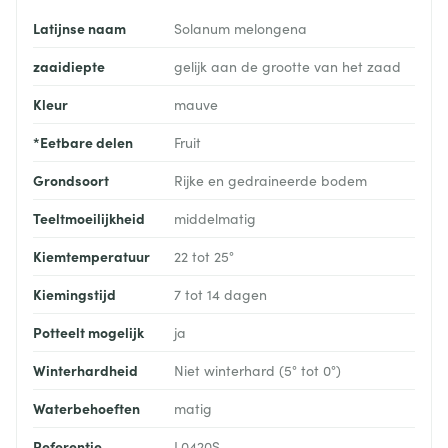
Latijnse naam
Solanum melongena
zaaidiepte
gelijk aan de grootte van het zaad
Kleur
mauve
*Eetbare delen
Fruit
Grondsoort
Rijke en gedraineerde bodem
Teeltmoeilijkheid
middelmatig
Kiemtemperatuur
22 tot 25°
Kiemingstijd
7 tot 14 dagen
Potteelt mogelijk
ja
Winterhardheid
Niet winterhard (5° tot 0°)
Waterbehoeften
matig
Referentie
L0420S