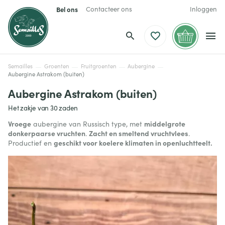
Bel ons
Contacteer ons
Inloggen
Semailles
Groenten
Fruitgroenten
Aubergine
Aubergine Astrakom (buiten)
Aubergine Astrakom (buiten)
Het zakje van 30 zaden
Vroege
middelgrote
aubergine van Russisch type, met
donkerpaarse vruchten
Zacht en smeltend vruchtvlees
.
.
geschikt voor koelere klimaten in openluchtteelt.
Productief en