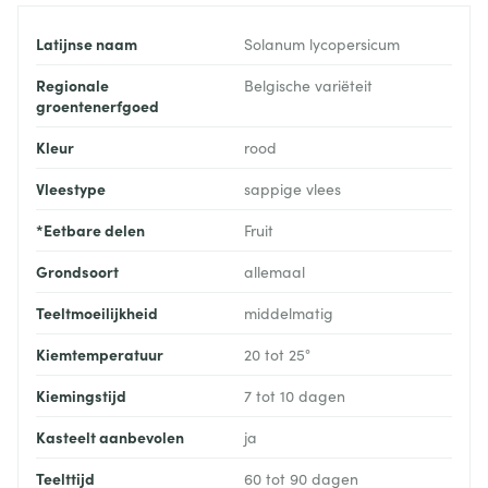
Latijnse naam
Solanum lycopersicum
Regionale
Belgische variëteit
groentenerfgoed
Kleur
rood
Vleestype
sappige vlees
*Eetbare delen
Fruit
Grondsoort
allemaal
Teeltmoeilijkheid
middelmatig
Kiemtemperatuur
20 tot 25°
Kiemingstijd
7 tot 10 dagen
Kasteelt aanbevolen
ja
Teelttijd
60 tot 90 dagen