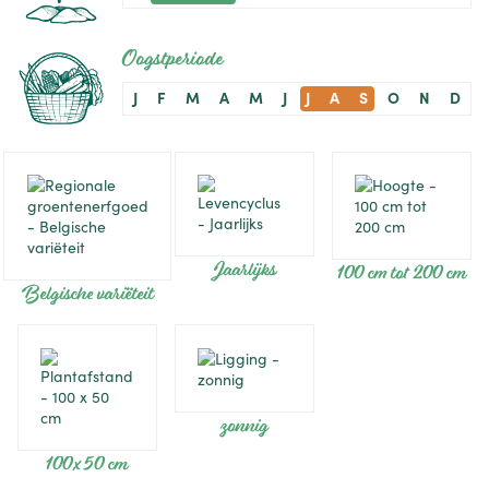
Oogstperiode
J
F
M
A
M
J
J
A
S
O
N
D
Jaarlijks
100 cm tot 200 cm
Belgische variëteit
zonnig
100 x 50 cm