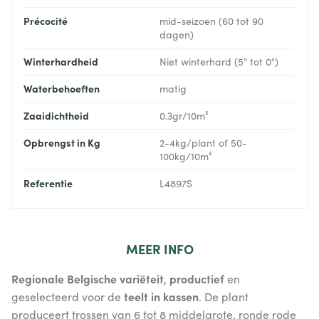
Précocité
mid-seizoen (60 tot 90
dagen)
Winterhardheid
Niet winterhard (5° tot 0°)
Waterbehoeften
matig
Zaaidichtheid
0.3gr/10m²
Opbrengst in Kg
2-4kg/plant of 50-
100kg/10m²
Referentie
L4897S
MEER
INFO
Regionale Belgische variëteit
productief
,
en
teelt in kassen
geselecteerd voor de
. De plant
produceert trossen van 6 tot 8 middelgrote, ronde rode