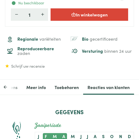
Nu beschikbaar
In winkelwagen
Aantal
Regionale
Bio
variëteiten
gecertificeerd
Reproduceerbare
Versturing
binnen 24 uur
zaden
Schrijf uw recensie
egevens
Meer info
Toebehoren
Reacties van klanten
GEGEVENS
Zaaiperiode
J
F
M
A
M
J
J
A
S
O
N
D