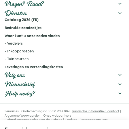
rekening mee houdt.
watertekort uw gewassen
Vragen? Raad?
beïnvloedt en welke
maatregelen u kunt nemen
Diensten
om uw moestuin
Cataloog 2026 (FR)
productief te houden:
mulchen, verstandig water
Bedrukte zaadzakjes
geven, de bodem
verbeteren en geschikte
Waar kunt u onze zaden vinden
rassen kiezen.
- Verdelers
- Inkoopgroepen
- Tuinbeurzen
Leveringen en verzendingskosten
Volg ons
Nieuwsbrief
Hulp nodig?
Semailles | Ondernemingsnr : 0821.894.064 |
Juridische informatie & contact
|
Algemene Voorwaarden
|
Onze webpartners
Gebruiksvoorwaarden van de website
|
Cookies
|
Persoonsgegevens
|
Verwerking van uw gegevens door Google
© Copyright 2023-2026 -
E-net Business
, e-commerce accelerator voor