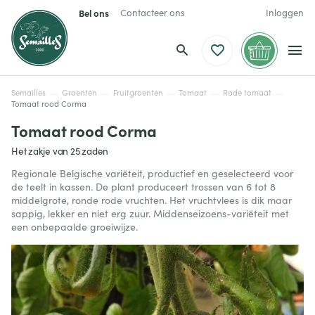
Bel ons
Contacteer ons
Inloggen
Semailles
Groenten
Fruitgroenten
Tomaat
Rode tomaat
Tomaat rood Corma
Tomaat rood Corma
Het zakje van 25 zaden
Regionale Belgische variëteit, productief en geselecteerd voor
de teelt in kassen. De plant produceert trossen van 6 tot 8
middelgrote, ronde rode vruchten. Het vruchtvlees is dik maar
sappig, lekker en niet erg zuur. Middenseizoens-variëteit met
een onbepaalde groeiwijze.