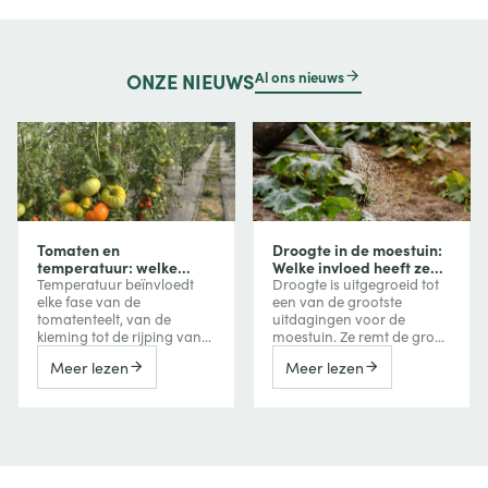
Al ons nieuws
ONZE
NIEUWS
Tomaten en
Droogte in de moestuin:
temperatuur: welke
Welke invloed heeft ze
invloed heeft
op uw groenten en hoe
Temperatuur beïnvloedt
Droogte is uitgegroeid tot
temperatuur op groei,
beschermt u uw
elke fase van de
een van de grootste
bloei en vruchtvorming?
gewassen?
tomatenteelt, van de
uitdagingen voor de
kieming tot de rijping van
moestuin. Ze remt de groei
de vruchten. Te veel koude
van groenten, vermindert
Meer lezen
Meer lezen
vertraagt de groei, terwijl
de oogst, kan de bitterheid
extreme hitte de bloei,
verhogen of een
vruchtzetting en zelfs de
vroegtijdige bloei
kleuring van tomaten kan
veroorzaken, maar kan
verstoren. Ontdek hoe je
ook de smaak van
deze reacties herkent en er
bepaalde vruchten
tijdens het seizoen
versterken. Ontdek hoe een