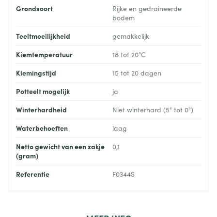
Grondsoort
Rijke en gedraineerde
bodem
Teeltmoeilijkheid
gemakkelijk
Kiemtemperatuur
18 tot 20°C
Kiemingstijd
15 tot 20 dagen
Potteelt mogelijk
ja
Winterhardheid
Niet winterhard (5° tot 0°)
Waterbehoeften
laag
Netto gewicht van een zakje
0,1
(gram)
Referentie
F0344S