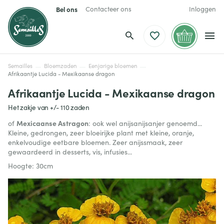
Bel ons
Contacteer ons
Inloggen
Semailles
Bloemzaden
Eenjarige bloemen
Afrikaantje Lucida - Mexikaanse dragon
Afrikaantje Lucida - Mexikaanse dragon
Het zakje van +/- 110 zaden
Mexicaanse Astragon
of
: ook wel anijsanijsanjer genoemd...
Kleine, gedrongen, zeer bloeirijke plant met kleine, oranje,
enkelvoudige eetbare bloemen. Zeer anijssmaak, zeer
gewaardeerd in desserts, vis, infusies...
Hoogte: 30cm