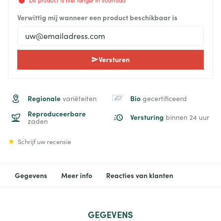
Dit product is niet langer in voorraad
Verwittig mij wanneer een product beschikbaar is
Versturen
Regionale
Bio
variëteiten
gecertificeerd
Reproduceerbare
Versturing
binnen 24 uur
zaden
Schrijf uw recensie
Gegevens
Meer info
Reacties van klanten
GEGEVENS