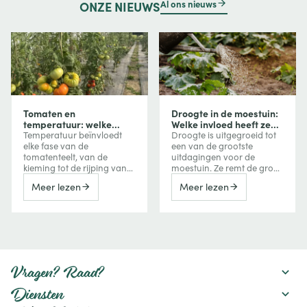
Al ons nieuws
ONZE
NIEUWS
Tomaten en
Droogte in de moestuin:
temperatuur: welke
Welke invloed heeft ze
invloed heeft
op uw groenten en hoe
Temperatuur beïnvloedt
Droogte is uitgegroeid tot
temperatuur op groei,
beschermt u uw
elke fase van de
een van de grootste
bloei en vruchtvorming?
gewassen?
tomatenteelt, van de
uitdagingen voor de
kieming tot de rijping van
moestuin. Ze remt de groei
de vruchten. Te veel koude
van groenten, vermindert
Meer lezen
Meer lezen
vertraagt de groei, terwijl
de oogst, kan de bitterheid
extreme hitte de bloei,
verhogen of een
vruchtzetting en zelfs de
vroegtijdige bloei
kleuring van tomaten kan
veroorzaken, maar kan
verstoren. Ontdek hoe je
ook de smaak van
deze reacties herkent en er
bepaalde vruchten
tijdens het seizoen
versterken. Ontdek hoe een
rekening mee houdt.
watertekort uw gewassen
Vragen? Raad?
beïnvloedt en welke
maatregelen u kunt nemen
Diensten
om uw moestuin