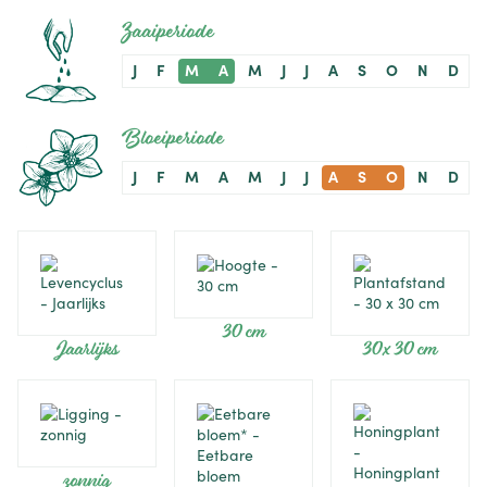
Zaaiperiode
J
F
M
A
M
J
J
A
S
O
N
D
Bloeiperiode
J
F
M
A
M
J
J
A
S
O
N
D
30 cm
Jaarlijks
30 x 30 cm
zonnig