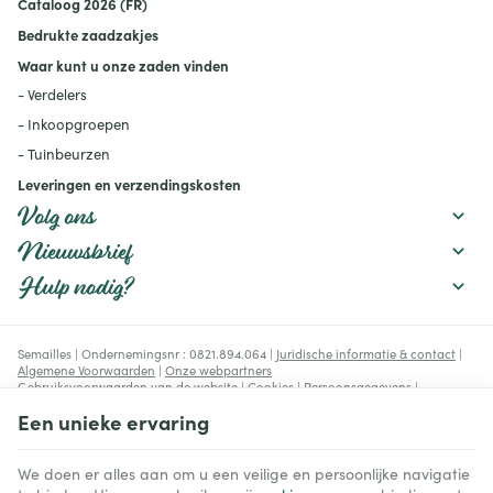
Cataloog 2026 (FR)
productief te houden:
mulchen, verstandig water
Bedrukte zaadzakjes
geven, de bodem
verbeteren en geschikte
Waar kunt u onze zaden vinden
rassen kiezen.
- Verdelers
- Inkoopgroepen
- Tuinbeurzen
Leveringen en verzendingskosten
Volg ons
Nieuwsbrief
Hulp nodig?
Semailles | Ondernemingsnr : 0821.894.064 |
Juridische informatie & contact
|
Algemene Voorwaarden
|
Onze webpartners
Gebruiksvoorwaarden van de website
|
Cookies
|
Persoonsgegevens
|
Verwerking van uw gegevens door Google
Een unieke ervaring
© Copyright 2023-2026 -
E-net Business
, e-commerce accelerator voor
handelaars, zelfstandigen & Kmo's.
We doen er alles aan om u een veilige en persoonlijke navigatie