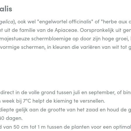
alis
gelica
), ook wel "engelwortel officinalis" of "herbe au
nt uit de familie van de Apiaceae. Oorspronkelijk uit g
ze majestueuze schermbloemige op door zijn hoge groei,
ormige schermen, in kleuren die variëren van wit tot g
irect in de volle grond tussen juli en september, of bi
eek bij 7°C helpt de kieming te versnellen.
iepte gelijk aan de grootte van het zaad en houd de g
40 dagen.
van 50 cm tot 1 m tussen de planten voor een optimal