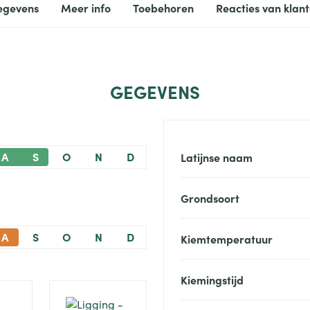
egevens
Meer info
Toebehoren
Reacties van klan
GEGEVENS
A
S
O
N
D
Latijnse naam
Grondsoort
A
S
O
N
D
Kiemtemperatuur
Kiemingstijd