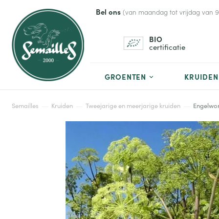
Bel ons
(van maandag tot vrijdag van 9 t
BIO
certificatie
GROENTEN
KRUIDEN
Semailles
Kruiden
Tweejarige en meerjarige kruiden
Engelwor