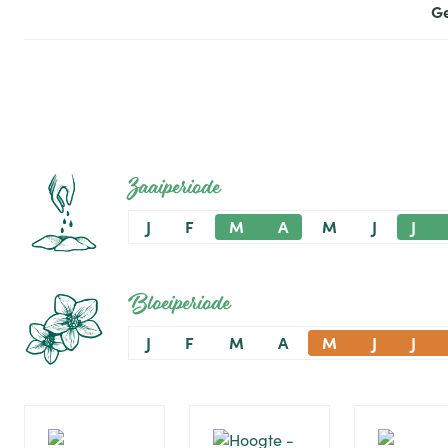
G
Zaaiperiode
J
F
M
A
M
J
J
Bloeiperiode
J
F
M
A
M
J
J