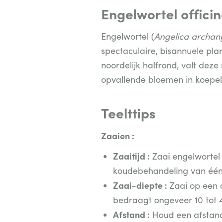
Engelwortel officin
Engelwortel (
Angelica archan
spectaculaire, bisannuele pla
noordelijk halfrond, valt de
opvallende bloemen in koepelv
Teelttips
Zaaien :
Zaaitijd :
Zaai engelwortel d
koudebehandeling van één w
Zaai-diepte :
Zaai op een d
bedraagt ongeveer 10 tot 
Afstand :
Houd een afstand 