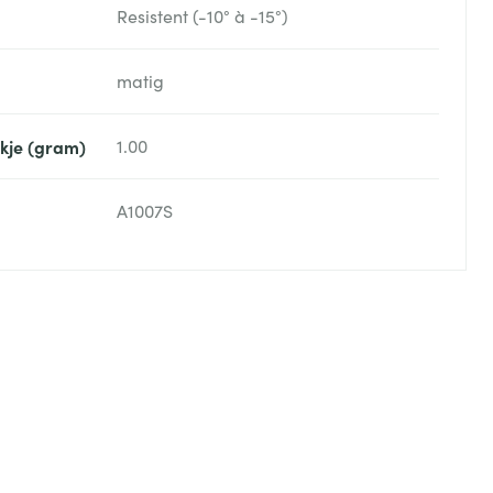
Resistent (-10° à -15°)
matig
akje (gram)
1.00
A1007S