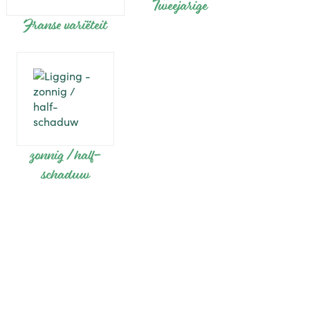
Tweejarige
Franse variëteit
zonnig / half-
schaduw