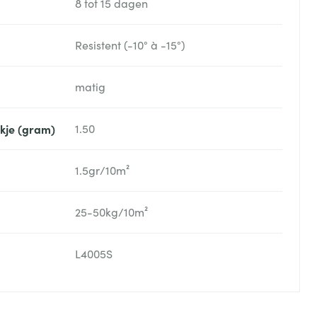
8 tot 15 dagen
Resistent (-10° à -15°)
matig
akje (gram)
1.50
1.5gr/10m²
25-50kg/10m²
L4005S