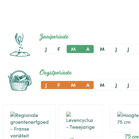
Zaaiperiode
J
F
M
A
M
J
J
Oogstperiode
J
F
M
A
M
J
J
75 cm