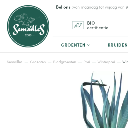
Bel ons
(van maandag tot vrijdag van 9 t
BIO
certificatie
GROENTEN
KRUIDEN
Semailles
Groenten
Bladgroenten
Prei
Winterprei
Win