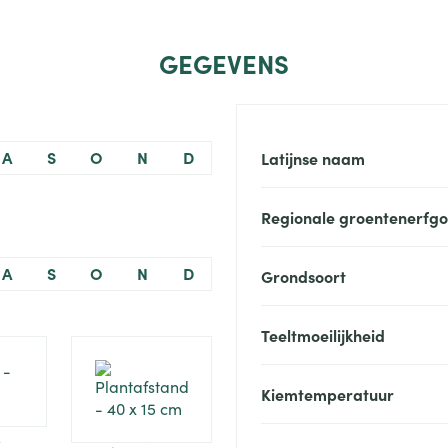
GEGEVENS
A
S
O
N
D
Latijnse naam
Regionale groentenerfg
A
S
O
N
D
Grondsoort
Teeltmoeilijkheid
Kiemtemperatuur