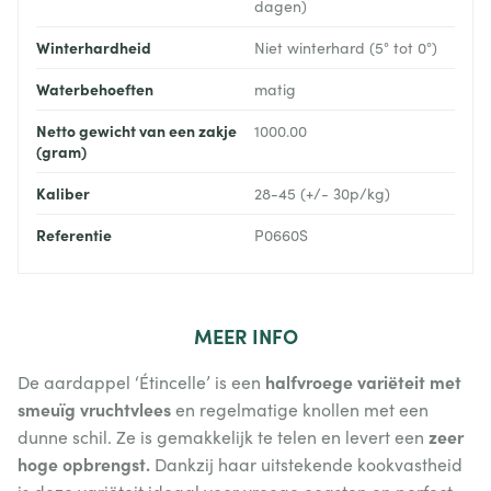
dagen)
Winterhardheid
Niet winterhard (5° tot 0°)
Waterbehoeften
matig
Netto gewicht van een zakje
1000.00
(gram)
Kaliber
28-45 (+/- 30p/kg)
Referentie
P0660S
MEER
INFO
halfvroege variëteit met
De aardappel ‘Étincelle’ is een
smeuïg vruchtvlees
en regelmatige knollen met een
zeer
dunne schil. Ze is gemakkelijk te telen en levert een
hoge opbrengst.
Dankzij haar uitstekende kookvastheid