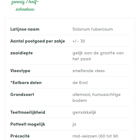
zonnig / half-
schaduw
Latijnse naam
Solanum tuberosum
Aantal pootgoed per zakje
+/- 30
zaaidiepte
gelijk aan de grootte van
het zaad
Vleestype
smeltende vlees
*Eetbare delen
de Knol
Grondsoort
allemaal, humusachtige
bodem
Teeltmoeilijkheid
gemakkelijk
Potteelt mogelijk
ja
Précocité
mid-seizoen (60 tot 90