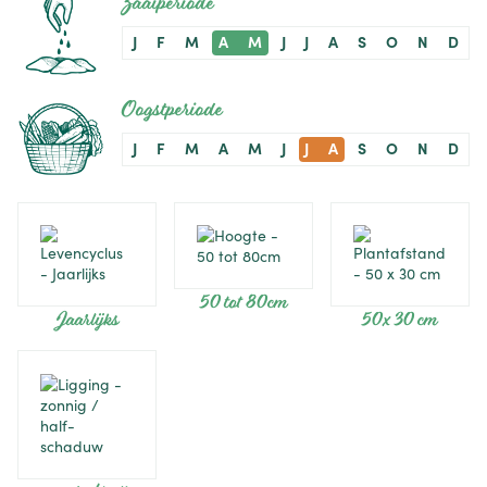
Zaaiperiode
J
F
M
A
M
J
J
A
S
O
N
D
Oogstperiode
J
F
M
A
M
J
J
A
S
O
N
D
50 tot 80cm
Jaarlijks
50 x 30 cm