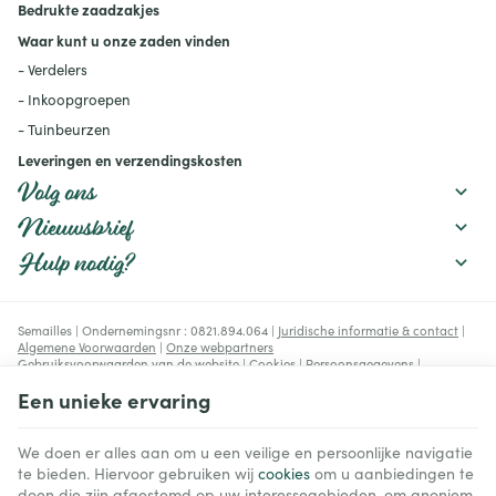
Bedrukte zaadzakjes
geven, de bodem
verbeteren en geschikte
Waar kunt u onze zaden vinden
rassen kiezen.
- Verdelers
- Inkoopgroepen
- Tuinbeurzen
Leveringen en verzendingskosten
Volg ons
Nieuwsbrief
Hulp nodig?
Semailles | Ondernemingsnr : 0821.894.064 |
Juridische informatie & contact
|
Algemene Voorwaarden
|
Onze webpartners
Gebruiksvoorwaarden van de website
|
Cookies
|
Persoonsgegevens
|
Verwerking van uw gegevens door Google
Een unieke ervaring
© Copyright 2023-2026 -
E-net Business
, e-commerce accelerator voor
handelaars, zelfstandigen & Kmo's.
We doen er alles aan om u een veilige en persoonlijke navigatie
te bieden. Hiervoor gebruiken wij
cookies
om u aanbiedingen te
doen die zijn afgestemd op uw interessegebieden, om anoniem