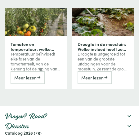
Tomaten en
Droogte in de moestuin:
temperatuur: welke
Welke invloed heeft ze
invloed heeft
op uw groenten en hoe
Temperatuur beïnvloedt
Droogte is uitgegroeid tot
temperatuur op groei,
beschermt u uw
elke fase van de
een van de grootste
bloei en vruchtvorming?
gewassen?
tomatenteelt, van de
uitdagingen voor de
kieming tot de rijping van
moestuin. Ze remt de groei
de vruchten. Te veel koude
van groenten, vermindert
Meer lezen
Meer lezen
vertraagt de groei, terwijl
de oogst, kan de bitterheid
extreme hitte de bloei,
verhogen of een
vruchtzetting en zelfs de
vroegtijdige bloei
kleuring van tomaten kan
veroorzaken, maar kan
verstoren. Ontdek hoe je
ook de smaak van
deze reacties herkent en er
bepaalde vruchten
tijdens het seizoen
versterken. Ontdek hoe een
rekening mee houdt.
watertekort uw gewassen
Vragen? Raad?
beïnvloedt en welke
maatregelen u kunt nemen
Diensten
om uw moestuin
Cataloog 2026 (FR)
productief te houden:
mulchen, verstandig water