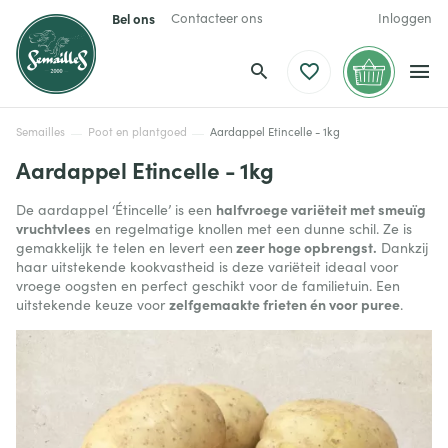
Bel ons
Contacteer ons
Inloggen
Semailles
Poot en plantgoed
Aardappel Etincelle - 1kg
Aardappel Etincelle - 1kg
halfvroege variëteit met smeuïg
De aardappel ‘Étincelle’ is een
vruchtvlees
en regelmatige knollen met een dunne schil. Ze is
zeer hoge opbrengst.
gemakkelijk te telen en levert een
Dankzij
haar uitstekende kookvastheid is deze variëteit ideaal voor
vroege oogsten en perfect geschikt voor de familietuin. Een
zelfgemaakte frieten én voor puree
uitstekende keuze voor
.