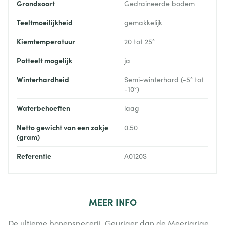
Grondsoort
Gedraineerde bodem
Teeltmoeilijkheid
gemakkelijk
Kiemtemperatuur
20 tot 25°
Potteelt mogelijk
ja
Winterhardheid
Semi-winterhard (-5° tot
-10°)
Waterbehoeften
laag
Netto gewicht van een zakje
0.50
(gram)
Referentie
A0120S
MEER
INFO
De ultieme bonenspecerij. Geuriger dan de Meerjarige