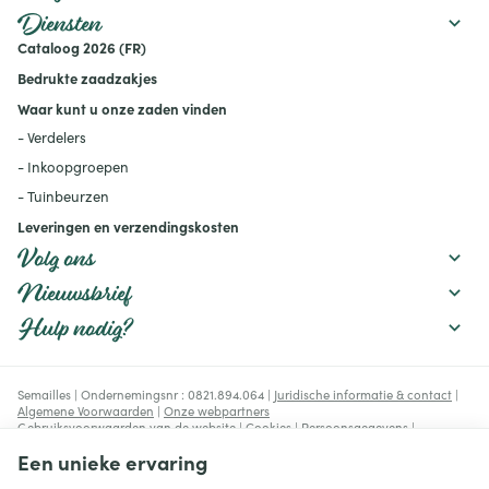
maatregelen u kunt nemen
Diensten
om uw moestuin
Cataloog 2026 (FR)
productief te houden:
mulchen, verstandig water
Bedrukte zaadzakjes
geven, de bodem
verbeteren en geschikte
Waar kunt u onze zaden vinden
rassen kiezen.
- Verdelers
- Inkoopgroepen
- Tuinbeurzen
Leveringen en verzendingskosten
Volg ons
Nieuwsbrief
Hulp nodig?
Semailles | Ondernemingsnr : 0821.894.064 |
Juridische informatie & contact
|
Algemene Voorwaarden
|
Onze webpartners
Gebruiksvoorwaarden van de website
|
Cookies
|
Persoonsgegevens
|
Verwerking van uw gegevens door Google
Een unieke ervaring
© Copyright 2023-2026 -
E-net Business
, e-commerce accelerator voor
handelaars, zelfstandigen & Kmo's.