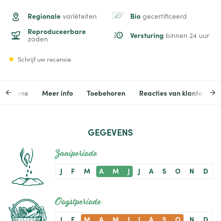
Regionale
Bio
variëteiten
gecertificeerd
Reproduceerbare
Versturing
binnen 24 uur
zaden
Schrijf uw recensie
egevens
Meer info
Toebehoren
Reacties van klanten
GEGEVENS
Zaaiperiode
J
F
M
A
M
J
J
A
S
O
N
D
Oogstperiode
J
F
M
A
M
J
J
A
S
O
N
D