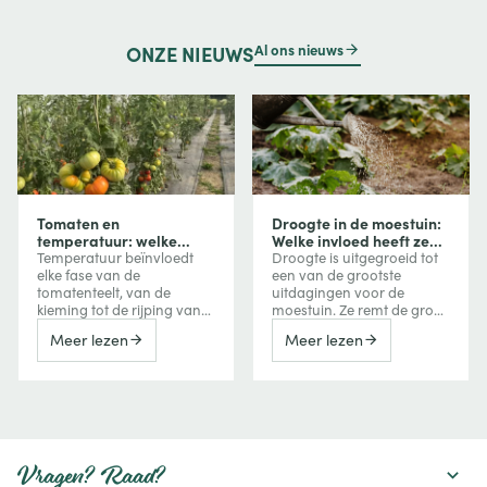
Al ons nieuws
ONZE
NIEUWS
Tomaten en
Droogte in de moestuin:
temperatuur: welke
Welke invloed heeft ze
invloed heeft
op uw groenten en hoe
Temperatuur beïnvloedt
Droogte is uitgegroeid tot
temperatuur op groei,
beschermt u uw
elke fase van de
een van de grootste
bloei en vruchtvorming?
gewassen?
tomatenteelt, van de
uitdagingen voor de
kieming tot de rijping van
moestuin. Ze remt de groei
de vruchten. Te veel koude
van groenten, vermindert
Meer lezen
Meer lezen
vertraagt de groei, terwijl
de oogst, kan de bitterheid
extreme hitte de bloei,
verhogen of een
vruchtzetting en zelfs de
vroegtijdige bloei
kleuring van tomaten kan
veroorzaken, maar kan
verstoren. Ontdek hoe je
ook de smaak van
deze reacties herkent en er
bepaalde vruchten
tijdens het seizoen
versterken. Ontdek hoe een
rekening mee houdt.
watertekort uw gewassen
Vragen? Raad?
beïnvloedt en welke