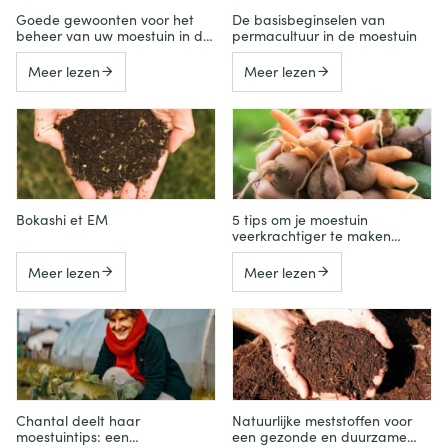
Goede gewoonten voor het
De basisbeginselen van
beheer van uw moestuin in de
permacultuur in de moestuin
zomer en tijdens de vakantie
Meer lezen
Meer lezen
Bokashi et EM
5 tips om je moestuin
veerkrachtiger te maken
tegen regen en droogte
Meer lezen
Meer lezen
Chantal deelt haar
Natuurlijke meststoffen voor
moestuintips: een
een gezonde en duurzame