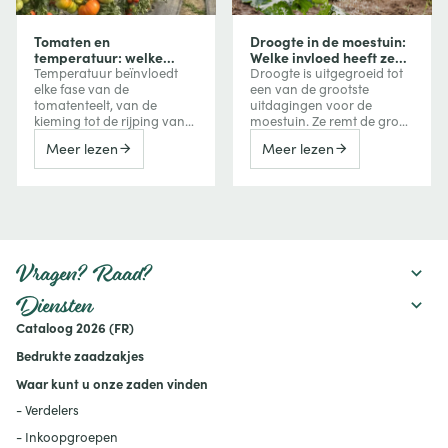
Tomaten en
Droogte in de moestuin:
temperatuur: welke
Welke invloed heeft ze
invloed heeft
op uw groenten en hoe
Temperatuur beïnvloedt
Droogte is uitgegroeid tot
temperatuur op groei,
beschermt u uw
elke fase van de
een van de grootste
bloei en vruchtvorming?
gewassen?
tomatenteelt, van de
uitdagingen voor de
kieming tot de rijping van
moestuin. Ze remt de groei
de vruchten. Te veel koude
van groenten, vermindert
Meer lezen
Meer lezen
vertraagt de groei, terwijl
de oogst, kan de bitterheid
extreme hitte de bloei,
verhogen of een
vruchtzetting en zelfs de
vroegtijdige bloei
kleuring van tomaten kan
veroorzaken, maar kan
verstoren. Ontdek hoe je
ook de smaak van
deze reacties herkent en er
bepaalde vruchten
tijdens het seizoen
versterken. Ontdek hoe een
rekening mee houdt.
watertekort uw gewassen
Vragen? Raad?
beïnvloedt en welke
maatregelen u kunt nemen
Diensten
om uw moestuin
Cataloog 2026 (FR)
productief te houden:
mulchen, verstandig water
Bedrukte zaadzakjes
geven, de bodem
verbeteren en geschikte
Waar kunt u onze zaden vinden
rassen kiezen.
- Verdelers
- Inkoopgroepen