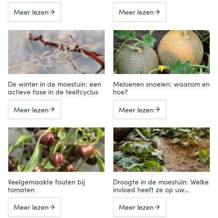
abecedarium vol ervaring
tuin
Meer lezen
Meer lezen
De winter in de moestuin: een
Meloenen snoeien: waarom en
actieve fase in de teeltcyclus
hoe?
Meer lezen
Meer lezen
Veelgemaakte fouten bij
Droogte in de moestuin: Welke
tomaten
invloed heeft ze op uw
groenten en hoe beschermt u
uw gewassen?
Meer lezen
Meer lezen