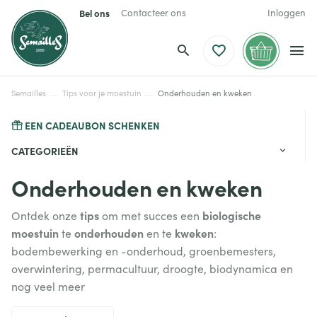
Bel ons
Contacteer ons
Inloggen
Semailles
Tips voor je moestuin
Onderhouden en kweken
EEN CADEAUBON SCHENKEN
CATEGORIEËN
Onderhouden en kweken
tips
biologische
Ontdek onze
om met succes een
moestuin
onderhouden
kweken
te
en te
:
bodembewerking en -onderhoud, groenbemesters,
overwintering, permacultuur, droogte, biodynamica en
nog veel meer
Sorteren