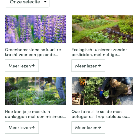
op
Groenbemesters: natuurlijke
Ecologisch tuinieren: zonder
kracht voor een gezonde
pesticiden, mét nuttige
moestuin
insecten
Meer lezen
Meer lezen
Hoe kan je je moestuin
Que faire si le sol de mon
aanleggen met een minimaal
potager est trop sableux ou
waterverbruik?
trop argileux ?
Meer lezen
Meer lezen