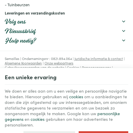
- Tuinbeurzen
Leveringen en verzendingskosten
Volg ons
Nieuwsbrief
Hulp nodig?
Semailles | Ondernemingsnr : 0821.894.064 |
Juridische informatie & contact
|
Algemene Voorwaarden
|
Onze webpartners
Gebruiksvoorwaarden van de website
|
Cookies
|
Persoonsgegevens
|
Verwerking van uw gegevens door Google
Een unieke ervaring
© Copyright 2023-2026 -
E-net Business
, e-commerce accelerator voor
handelaars, zelfstandigen & Kmo's.
We doen er alles aan om u een veilige en persoonlijke navigatie
te bieden. Hiervoor gebruiken wij
cookies
om u aanbiedingen te
doen die zijn afgestemd op uw interessegebieden, om anoniem
statistische gegevens te verzamelen en om uw bezoek zo
aangenaam mogelijk te maken. Google kan uw
persoonlijke
gegevens
en
cookies
gebruiken om haar advertenties te
personaliseren.