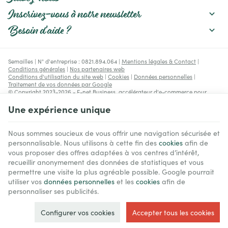
Inscrivez-vous à notre newsletter
Besoin d'aide ?
Semailles | N° d'entreprise : 0821.894.064 |
Mentions légales & Contact
|
Conditions générales
|
Nos partenaires web
Conditions d'utilisation du site web
|
Cookies
|
Données personnelles
|
Traitement de vos données par Google
© Copyright 2023-2026 -
E-net Business
, accélérateur d'e-commerce pour
commerçants, indépendants & PME
Une expérience unique
Nous sommes soucieux de vous offrir une navigation sécurisée et
personnalisable. Nous utilisons à cette fin des
cookies
afin de
vous proposer des offres adaptées à vos centres d’intérêt,
recueillir anonymement des données de statistiques et vous
permettre une visite la plus agréable possible. Google pourrait
utiliser vos
données personnelles
et les
cookies
afin de
personnaliser ses publicités.
Configurer vos cookies
Accepter tous les cookies