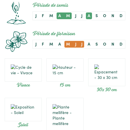
Période de semis
J
F
M
A
M
J
J
A
S
O
N
D
Période de floraison
J
F
M
A
M
J
J
A
S
O
N
D
Vivace
15 cm
30 x 30 cm
Soleil