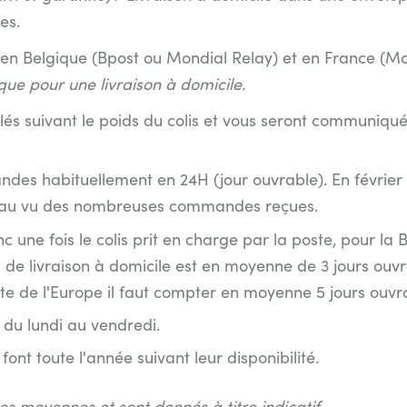
es.
t en Belgique (Bpost ou Mondial Relay) et en France (Mo
 que pour une livraison à domicile.
culés suivant le poids du colis et vous seront communiq
es habituellement en 24H (jour ouvrable). En février 
s au vu des nombreuses commandes reçues.
onc une fois le colis prit en charge par la poste, pour 
i de livraison à domicile est en moyenne de 3 jours ouvr
ste de l'Europe il faut compter en moyenne 5 jours ouvra
és du lundi au vendredi.
ont toute l'année suivant leur disponibilité.
des moyennes et sont donnés à titre indicatif.