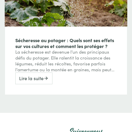
Sécheresse au potager : Quels sont ses effets
sur vos cultures et comment les protéger ?
La sécheresse est devenue l'un des principaux
défis du potager. Elle ralentit la croissance des
légumes, réduit les récoltes, favorise parfois
l'amertume ou la montée en graines, mais peut
aussi concentrer les saveurs de certains fruits.
Lire la suite
Découvrez comment le manque d'eau agit sur
vos cultures et les meilleures pratiques pour
préserver un potager productif : paillage, gestion
de l'arrosage, amélioration du sol et choix des
variétés.
Suivez-nous