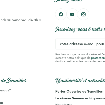
9h
undi au vendredi de
à
Inscrivez-vous à notre 
Votre
adresse
e-
Par l'encodage de vos données et l'e
mail
accepté notre politique de
protectio
pour
droits et retirer votre consentement e
recevoir
la
newsletter
de Semailles
Biodiversité et actualit
-nous?
Portes Ouvertes de Semailles
Le réseau Semences Paysann
pe
Newsletter