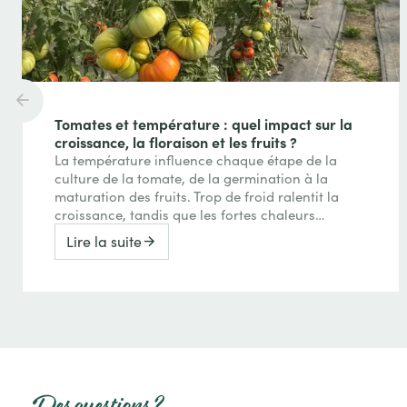
Tomates et température : quel impact sur la
croissance, la floraison et les fruits ?
La température influence chaque étape de la
culture de la tomate, de la germination à la
maturation des fruits. Trop de froid ralentit la
croissance, tandis que les fortes chaleurs
peuvent perturber la floraison, la nouaison et
Lire la suite
même la coloration des tomates. Comprendre
ces effets permet de mieux interpréter les
réactions de vos plants et d’adapter votre
conduite au fil de la saison.
Des questions ?