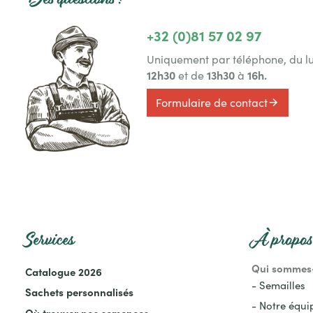
+32 (0)81 57 02 97
Uniquement par téléphone, du l
12h30
13h30
16h.
et de
à
Formulaire de contact
Services
À propos 
Qui sommes
Catalogue 2026
- Semailles
Sachets personnalisés
- Notre équi
Où trouver nos semences