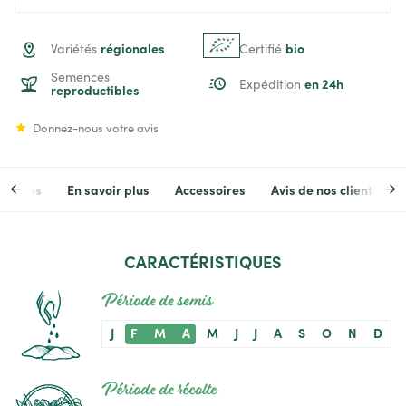
régionales
bio
Variétés
Certifié
Semences
en 24h
Expédition
reproductibles
Donnez-nous votre avis
stiques
En savoir plus
Accessoires
Avis de nos clients
CARACTÉRISTIQUES
Période de semis
J
F
M
A
M
J
J
A
S
O
N
D
Période de récolte