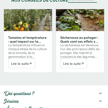
Tomates et température
Sécheresse au potager :
: quel impact sur la
Quels sont ses effets sur
croissance, la floraison
vos cultures et comment
La température influence
La sécheresse est devenue
et les fruits ?
les protéger ?
chaque étape de la culture
l'un des principaux défis du
de la tomate, de la
potager. Elle ralentit la
germination à la
croissance des légumes,
maturation des fruits. Trop
réduit les récoltes, favorise
Lire la suite
Lire la suite
de froid ralentit la
parfois l'amertume ou la
croissance, tandis que les
montée en graines, mais
fortes chaleurs peuvent
peut aussi concentrer les
perturber la floraison, la
saveurs de certains fruits.
nouaison et même la
Découvrez comment le
coloration des tomates.
manque d'eau agit sur vos
Comprendre ces effets
cultures et les meilleures
permet de mieux
pratiques pour préserver
Des questions ?
interpréter les réactions de
un potager productif :
vos plants et d’adapter
paillage, gestion de
Services
votre conduite au fil de la
l'arrosage, amélioration du
saison.
sol et choix des variétés.