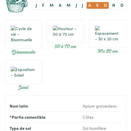
J
F
M
A
M
J
J
A
S
O
N
D
50 à 70 cm
30 x 20 cm
Bisannuelle
Soleil
Nom latin
Apium graveolens
*Partie comestible
Côtes
Type de sol
Sol humifère