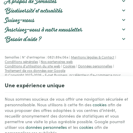
À propos de Semailles
Biodiversité et actualités
Suivez-nous
Inscrivez-vous à notre newsletter
Besoin d'aide ?
Semailles | N° d'entreprise : 0821.894.064 |
Mentions légales & Contact
|
Conditions générales
|
Nos partenaires web
Conditions d'utilisation du site web
|
Cookies
|
Données personnelles
|
Traitement de vos données par Google
© Copyright 2023-2026 -
E-net Business
, accélérateur d'e-commerce pour
commerçants, indépendants & PME
Une expérience unique
Nous sommes soucieux de vous offrir une navigation sécurisée et
personnalisable. Nous utilisons à cette fin des
cookies
afin de
vous proposer des offres adaptées à vos centres d’intérêt,
recueillir anonymement des données de statistiques et vous
permettre une visite la plus agréable possible. Google pourrait
utiliser vos
données personnelles
et les
cookies
afin de
personnaliser ses publicités.