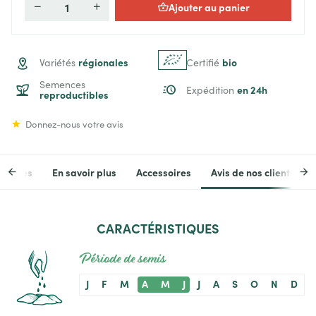
Ajouter au panier
Quantité
régionales
bio
Variétés
Certifié
Semences
en 24h
Expédition
reproductibles
Donnez-nous votre avis
stiques
En savoir plus
Accessoires
Avis de nos clients
CARACTÉRISTIQUES
Période de semis
J
F
M
A
M
J
J
A
S
O
N
D