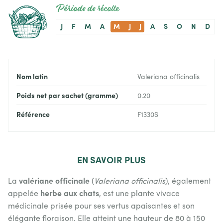
Période de récolte
J
F
M
A
M
J
J
A
S
O
N
D
Nom latin
Valeriana officinalis
Poids net par sachet (gramme)
0.20
Référence
F1330S
EN
SAVOIR PLUS
valériane officinale
La
(
Valeriana officinalis
), également
herbe aux chats
appelée
, est une plante vivace
médicinale prisée pour ses vertus apaisantes et son
élégante floraison. Elle atteint une hauteur de 80 à 150