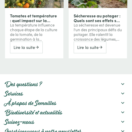
Tomates et température
Sécheresse au potager :
: quel impact sur la
Quels sont ses effets sur
croissance, la floraison
vos cultures et comment
La température influence
La sécheresse est devenue
et les fruits ?
les protéger ?
chaque étape de la culture
l'un des principaux défis du
de la tomate, de la
potager. Elle ralentit la
germination à la
croissance des légumes,
maturation des fruits. Trop
réduit les récoltes, favorise
Lire la suite
Lire la suite
de froid ralentit la
parfois l'amertume ou la
croissance, tandis que les
montée en graines, mais
fortes chaleurs peuvent
peut aussi concentrer les
perturber la floraison, la
saveurs de certains fruits.
nouaison et même la
Découvrez comment le
coloration des tomates.
manque d'eau agit sur vos
Comprendre ces effets
cultures et les meilleures
permet de mieux
pratiques pour préserver
Des questions ?
interpréter les réactions de
un potager productif :
vos plants et d’adapter
paillage, gestion de
Services
votre conduite au fil de la
l'arrosage, amélioration du
saison.
sol et choix des variétés.
À propos de Semailles
Biodiversité et actualités
Suivez-nous
Inscrivez-vous à notre newsletter