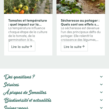
Tomates et température
Sécheresse au potager :
: quel impact sur la
Quels sont ses effets sur
croissance, la floraison
vos cultures et comment
La température influence
La sécheresse est devenue
et les fruits ?
les protéger ?
chaque étape de la culture
l'un des principaux défis du
de la tomate, de la
potager. Elle ralentit la
germination à la
croissance des légumes,
maturation des fruits. Trop
réduit les récoltes, favorise
Lire la suite
Lire la suite
de froid ralentit la
parfois l'amertume ou la
croissance, tandis que les
montée en graines, mais
fortes chaleurs peuvent
peut aussi concentrer les
perturber la floraison, la
saveurs de certains fruits.
nouaison et même la
Découvrez comment le
coloration des tomates.
manque d'eau agit sur vos
Comprendre ces effets
cultures et les meilleures
permet de mieux
pratiques pour préserver
Des questions ?
interpréter les réactions de
un potager productif :
vos plants et d’adapter
paillage, gestion de
Services
votre conduite au fil de la
l'arrosage, amélioration du
saison.
sol et choix des variétés.
À propos de Semailles
Biodiversité et actualités
Suivez-nous