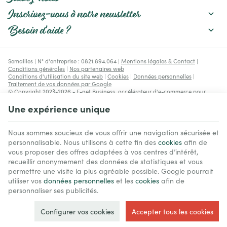
Inscrivez-vous à notre newsletter
Besoin d'aide ?
Semailles | N° d'entreprise : 0821.894.064 |
Mentions légales & Contact
|
Conditions générales
|
Nos partenaires web
Conditions d'utilisation du site web
|
Cookies
|
Données personnelles
|
Traitement de vos données par Google
© Copyright 2023-2026 -
E-net Business
, accélérateur d'e-commerce pour
commerçants, indépendants & PME
Une expérience unique
Nous sommes soucieux de vous offrir une navigation sécurisée et
personnalisable. Nous utilisons à cette fin des
cookies
afin de
vous proposer des offres adaptées à vos centres d’intérêt,
recueillir anonymement des données de statistiques et vous
permettre une visite la plus agréable possible. Google pourrait
utiliser vos
données personnelles
et les
cookies
afin de
personnaliser ses publicités.
Configurer vos cookies
Accepter tous les cookies