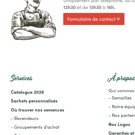
Uniquement par téléphone, du l
12h30
13h30
16h.
et de
à
Formulaire de contact
Services
À propos 
Qui sommes
Catalogue 2026
- Semailles
Sachets personnalisés
- Notre équi
Où trouver nos semences
- Nos parten
- Revendeurs
Nos Logos
- Groupements d'achat
Garanties et 