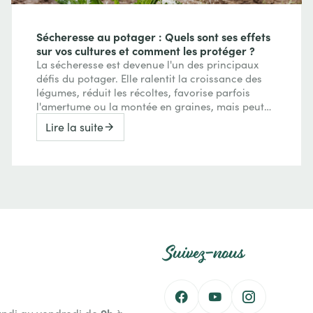
Sécheresse au potager : Quels sont ses effets
sur vos cultures et comment les protéger ?
La sécheresse est devenue l'un des principaux
défis du potager. Elle ralentit la croissance des
légumes, réduit les récoltes, favorise parfois
l'amertume ou la montée en graines, mais peut
aussi concentrer les saveurs de certains fruits.
Lire la suite
Découvrez comment le manque d'eau agit sur
vos cultures et les meilleures pratiques pour
préserver un potager productif : paillage, gestion
de l'arrosage, amélioration du sol et choix des
variétés.
Suivez-nous
9h