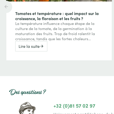
Tomates et température : quel impact sur la
croissance, la floraison et les fruits ?
La température influence chaque étape de la
culture de la tomate, de la germination à la
maturation des fruits. Trop de froid ralentit la
croissance, tandis que les fortes chaleurs
peuvent perturber la floraison, la nouaison et
Lire la suite
même la coloration des tomates. Comprendre
ces effets permet de mieux interpréter les
réactions de vos plants et d’adapter votre
conduite au fil de la saison.
Des questions ?
+32 (0)81 57 02 97