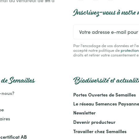
undi au vendredi de
à
Inscrivez-vous à notre 
Votre
adresse
e-
Par l'encodage de vos données et l'e
mail
accepté notre politique de
protectio
pour
droits et retirer votre consentement e
recevoir
la
newsletter
de Semailles
Biodiversité et actualit
-nous?
Portes Ouvertes de Semailles
Le réseau Semences Paysann
pe
Newsletter
aires
Devenir producteur
Travailler chez Semailles
certificat AB