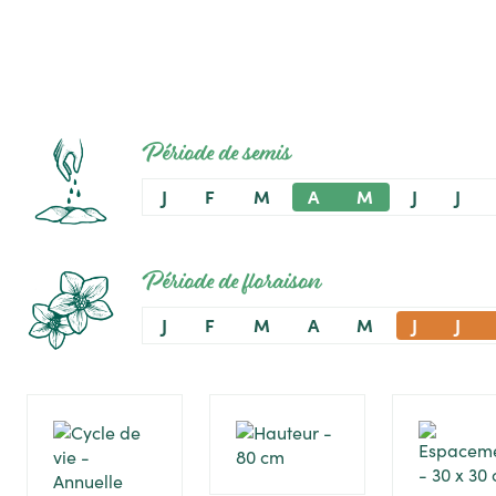
Période de semis
J
F
M
A
M
J
J
Période de floraison
J
F
M
A
M
J
J