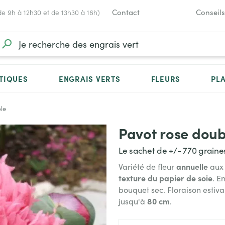
Contact
Conseils
de 9h à 12h30 et de 13h30 à 16h)
TIQUES
ENGRAIS VERTS
FLEURS
PL
le
Pavot rose doub
Le sachet de +/- 770 graine
annuelle
Variété de fleur
au
texture du papier de soie
. E
bouquet sec
. Floraison estiv
8
0 cm
jusqu'à
.