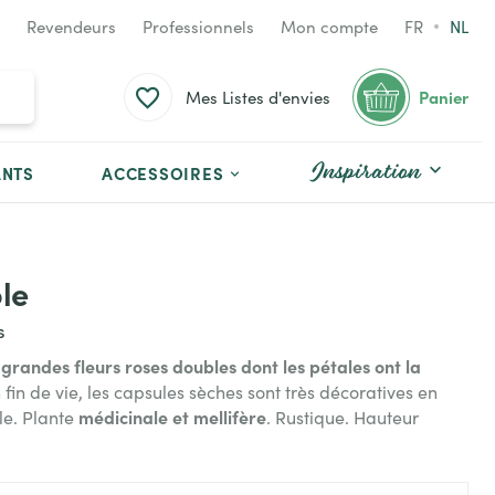
Revendeurs
Professionnels
Mon compte
FR
NL
Panier
Mes Listes d'envies
Inspiration
ANTS
ACCESSOIRES
le
s
grandes fleurs roses doubles dont les pétales ont la
x
n fin de vie, les capsules sèches sont très décoratives en
médicinale et mellifère
ale. Plante
. Rustique. Hauteur