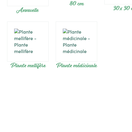
80 cm
30 x 30
Annuelle
Plante mellifère
Plante médicinale