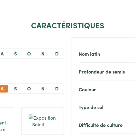
CARACTÉRISTIQUES
A
S
O
N
D
Nom latin
Profondeur de semis
A
S
O
N
D
Couleur
Type de sol
Difficulté de culture