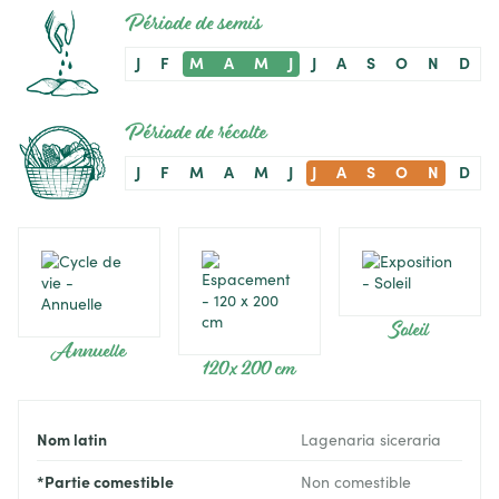
Période de semis
J
F
M
A
M
J
J
A
S
O
N
D
Période de récolte
J
F
M
A
M
J
J
A
S
O
N
D
Soleil
Annuelle
120 x 200 cm
Nom latin
Lagenaria siceraria
*Partie comestible
Non comestible