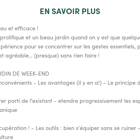
EN
SAVOIR PLUS
eau et efficace !
rolifique et un beau jardin quand on y est que quelqu
périence pour se concentrer sur les gestes essentiels, pr
t agréable... (presque) sans rien faire !
ARDIN DE WEEK-END
inconvénients - Les avantages (il y en a!) - Le principe
rer parti de l'existant - etendre progressivement les e
tanique
écupération ! - Les outils : bien s'équiper sans se ruiner
lture