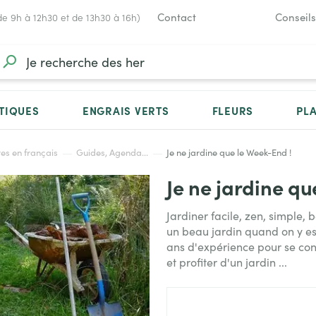
Contact
Conseils
de 9h à 12h30 et de 13h30 à 16h)
TIQUES
ENGRAIS VERTS
FLEURS
PL
res en français
Guides, Agenda...
Je ne jardine que le Week-End !
Je ne jardine qu
Jardiner facile, zen, simple,
un beau jardin quand on y es
ans d'expérience pour se conce
et profiter d'un jardin ...