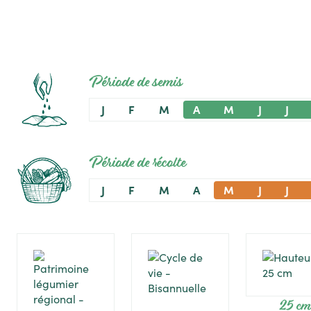
Période de semis
J
F
M
A
M
J
J
Période de récolte
J
F
M
A
M
J
J
25 cm