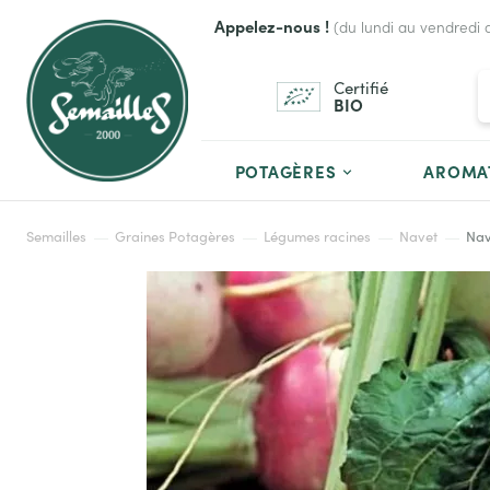
Appelez-nous !
(du lundi au vendredi 
Certifié
BIO
POTAGÈRES
AROMA
Semailles
Graines Potagères
Légumes racines
Navet
Nav