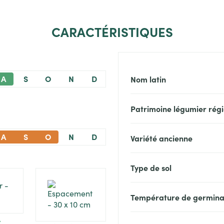
CARACTÉRISTIQUES
A
S
O
N
D
Nom latin
Patrimoine légumier régi
A
S
O
N
D
Variété ancienne
Type de sol
Température de germina