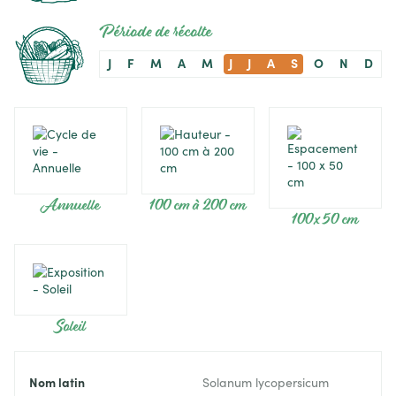
Période de récolte
J
F
M
A
M
J
J
A
S
O
N
D
Annuelle
100 cm à 200 cm
100 x 50 cm
Soleil
Nom latin
Solanum lycopersicum