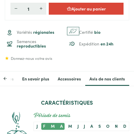
Ajouter au panier
Quantité
régionales
bio
Variétés
Certifié
Semences
en 24h
Expédition
reproductibles
Donnez-nous votre avis
stiques
En savoir plus
Accessoires
Avis de nos clients
CARACTÉRISTIQUES
Période de semis
J
F
M
A
M
J
J
A
S
O
N
D