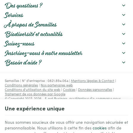
permet de mieux
pratiques pour préserver
Des questions ?
interpréter les réactions de
un potager productif :
vos plants et d’adapter
paillage, gestion de
Services
votre conduite au fil de la
l'arrosage, amélioration du
saison.
sol et choix des variétés.
À propos de Semailles
Biodiversité et actualités
Suivez-nous
Inscrivez-vous à notre newsletter
Besoin d'aide ?
Semailles | N° d'entreprise : 0821.894.064 |
Mentions légales & Contact
|
Conditions générales
|
Nos partenaires web
Conditions d'utilisation du site web
|
Cookies
|
Données personnelles
|
Traitement de vos données par Google
© Copyright 2023-2026 -
E-net Business
, accélérateur d'e-commerce pour
commerçants, indépendants & PME
Une expérience unique
Nous sommes soucieux de vous offrir une navigation sécurisée et
personnalisable. Nous utilisons à cette fin des
cookies
afin de