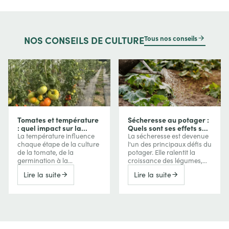
Tous nos conseils
NOS
CONSEILS DE CULTURE
Tomates et température
Sécheresse au potager :
: quel impact sur la
Quels sont ses effets sur
croissance, la floraison
vos cultures et comment
La température influence
La sécheresse est devenue
et les fruits ?
les protéger ?
chaque étape de la culture
l'un des principaux défis du
de la tomate, de la
potager. Elle ralentit la
germination à la
croissance des légumes,
maturation des fruits. Trop
réduit les récoltes, favorise
Lire la suite
Lire la suite
de froid ralentit la
parfois l'amertume ou la
croissance, tandis que les
montée en graines, mais
fortes chaleurs peuvent
peut aussi concentrer les
perturber la floraison, la
saveurs de certains fruits.
nouaison et même la
Découvrez comment le
coloration des tomates.
manque d'eau agit sur vos
Comprendre ces effets
cultures et les meilleures