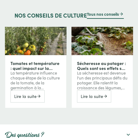
Tous nos conseils
NOS
CONSEILS DE CULTURE
Tomates et température
Sécheresse au potager :
: quel impact sur la
Quels sont ses effets sur
croissance, la floraison
vos cultures et comment
La température influence
La sécheresse est devenue
et les fruits ?
les protéger ?
chaque étape de la culture
l'un des principaux défis du
de la tomate, de la
potager. Elle ralentit la
germination à la
croissance des légumes,
maturation des fruits. Trop
réduit les récoltes, favorise
Lire la suite
Lire la suite
de froid ralentit la
parfois l'amertume ou la
croissance, tandis que les
montée en graines, mais
fortes chaleurs peuvent
peut aussi concentrer les
perturber la floraison, la
saveurs de certains fruits.
nouaison et même la
Découvrez comment le
coloration des tomates.
manque d'eau agit sur vos
Comprendre ces effets
cultures et les meilleures
permet de mieux
pratiques pour préserver
Des questions ?
interpréter les réactions de
un potager productif :