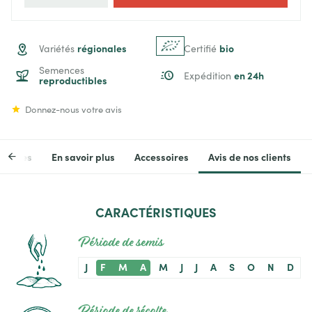
régionales
bio
Variétés
Certifié
Semences
en 24h
Expédition
reproductibles
Donnez-nous votre avis
stiques
En savoir plus
Accessoires
Avis de nos clients
CARACTÉRISTIQUES
Période de semis
J
F
M
A
M
J
J
A
S
O
N
D
Période de récolte