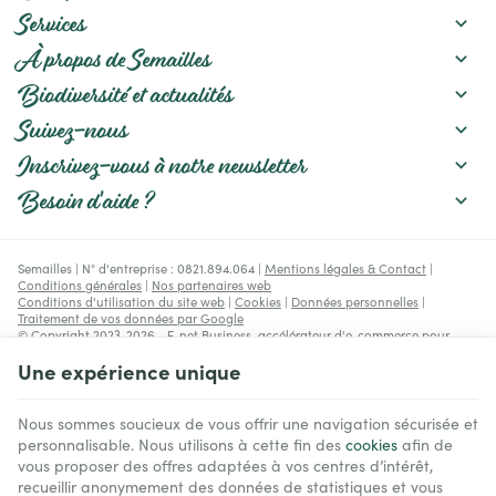
vos plants et d’adapter
paillage, gestion de
Services
votre conduite au fil de la
l'arrosage, amélioration du
saison.
sol et choix des variétés.
À propos de Semailles
Biodiversité et actualités
Suivez-nous
Inscrivez-vous à notre newsletter
Besoin d'aide ?
Semailles | N° d'entreprise : 0821.894.064 |
Mentions légales & Contact
|
Conditions générales
|
Nos partenaires web
Conditions d'utilisation du site web
|
Cookies
|
Données personnelles
|
Traitement de vos données par Google
© Copyright 2023-2026 -
E-net Business
, accélérateur d'e-commerce pour
commerçants, indépendants & PME
Une expérience unique
Nous sommes soucieux de vous offrir une navigation sécurisée et
personnalisable. Nous utilisons à cette fin des
cookies
afin de
vous proposer des offres adaptées à vos centres d’intérêt,
recueillir anonymement des données de statistiques et vous