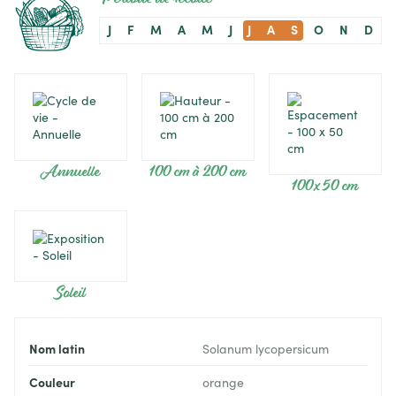
J
F
M
A
M
J
J
A
S
O
N
D
Annuelle
100 cm à 200 cm
100 x 50 cm
Soleil
Nom latin
Solanum lycopersicum
Couleur
orange