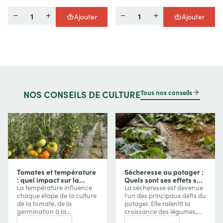
Quantité
Quantité
Ajouter
Ajouter
Tous nos conseils
NOS
CONSEILS DE CULTURE
Tomates et température
Sécheresse au potager :
: quel impact sur la
Quels sont ses effets sur
croissance, la floraison
vos cultures et comment
La température influence
La sécheresse est devenue
et les fruits ?
les protéger ?
chaque étape de la culture
l'un des principaux défis du
de la tomate, de la
potager. Elle ralentit la
germination à la
croissance des légumes,
maturation des fruits. Trop
réduit les récoltes, favorise