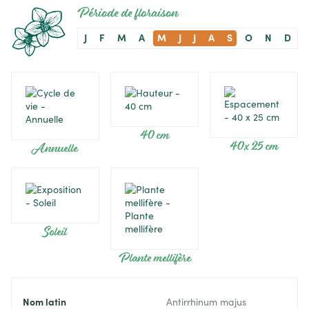
Période de floraison
J
F
M
A
M
J
J
A
S
O
N
D
40 cm
40 x 25 cm
Annuelle
Soleil
Plante mellifère
Nom latin
Antirrhinum majus