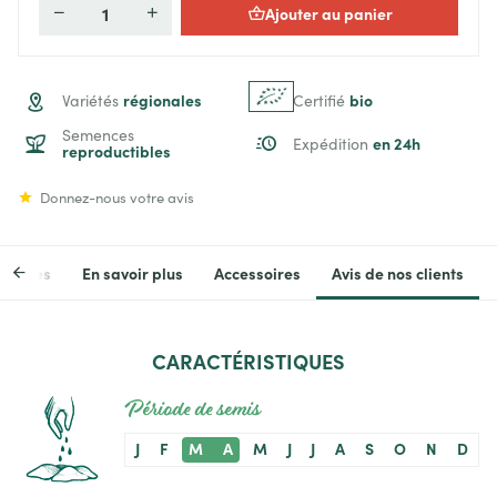
Ajouter au panier
Quantité
régionales
bio
Variétés
Certifié
Semences
en 24h
Expédition
reproductibles
Donnez-nous votre avis
stiques
En savoir plus
Accessoires
Avis de nos clients
CARACTÉRISTIQUES
Période de semis
J
F
M
A
M
J
J
A
S
O
N
D