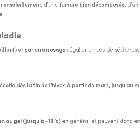
ensoleillement
fumure bien décomposée
on
, d'une
, d'un
e.
aladie
illant) et par un arrosage
régulier en cas de sécheress
écolte dès la fin de
l'hiver, à partir de mars, jusqu'au m
en au gel (jusqu'à -10°c)
en général et peuvent donc en 