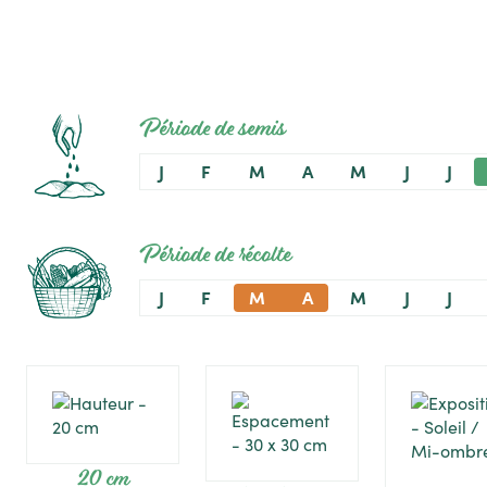
Période de semis
J
F
M
A
M
J
J
Période de récolte
J
F
M
A
M
J
J
20 cm