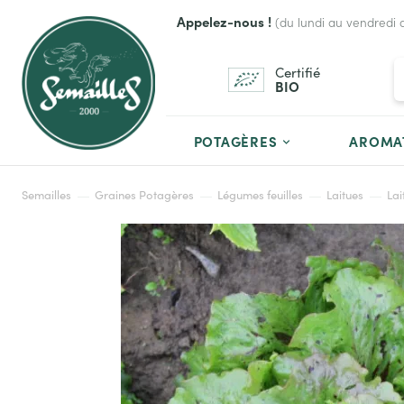
Appelez-nous !
(du lundi au vendredi 
Certifié
BIO
POTAGÈRES
AROMA
Semailles
Graines Potagères
Légumes feuilles
Laitues
Lai