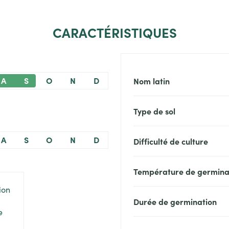
CARACTÉRISTIQUES
A
S
O
N
D
Nom latin
Type de sol
A
S
O
N
D
Difficulté de culture
Température de germina
Durée de germination