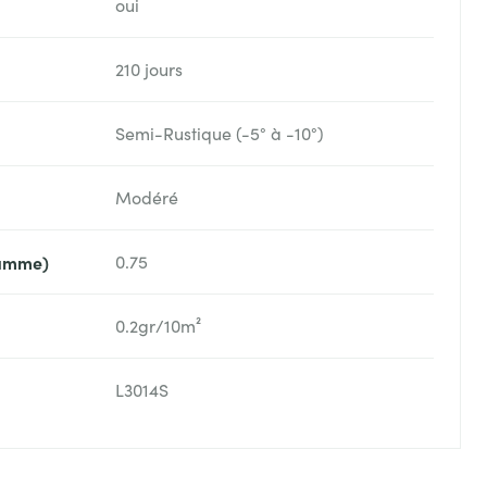
oui
210 jours
Semi-Rustique (-5° à -10°)
Modéré
ramme)
0.75
0.2gr/10m²
L3014S