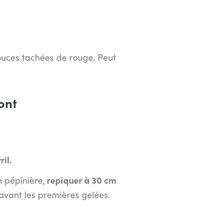
ouces tachées de rouge. Peut
ont
il.
repiquer à 30 cm
n pépinière,
 avant les premières gelées.