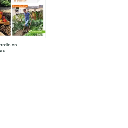
jardin en
ure
 produit