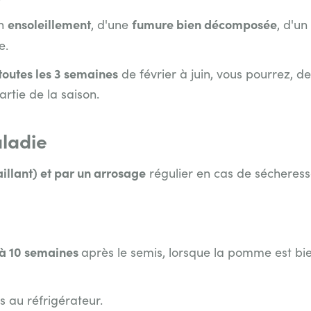
ensoleillement
fumure bien décomposée
on
, d'une
, d'un
e.
toutes les 3 semaines
de février à juin, vous pourrez, de
rtie de la saison.
aladie
illant) et par un arrosage
régulier en cas de sécheress
 à 10 semaines
après le semis, l
orsque la pomme est bi
s au réfrigérateur.