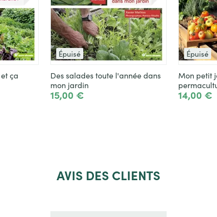
Épuisé
Épuisé
 et ça
Des salades toute l'année dans
Mon petit 
mon jardin
permacult
15,00 €
14,00 €
Voir le produit
Voir le
AVIS
DES CLIENTS