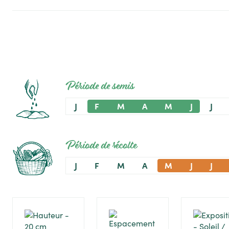
Période de semis
J
F
M
A
M
J
J
Période de récolte
J
F
M
A
M
J
J