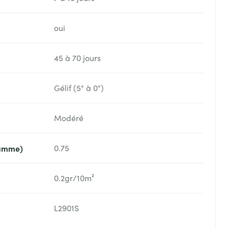
oui
45 à 70 jours
Gélif (5° à 0°)
Modéré
ramme)
0.75
0.2gr/10m²
L2901S