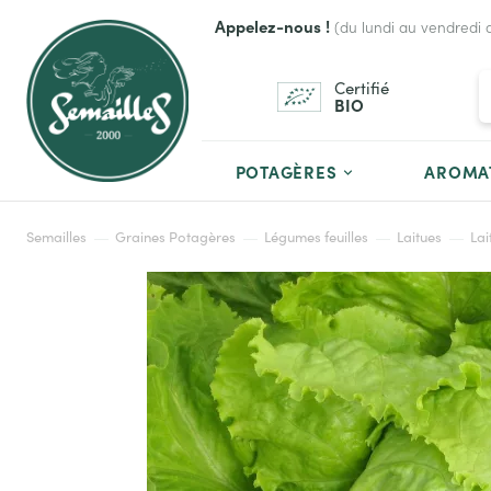
Appelez-nous !
(du lundi au vendredi 
Certifié
BIO
POTAGÈRES
AROMA
Semailles
Graines Potagères
Légumes feuilles
Laitues
Lai