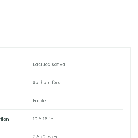
Lactuca sativa
Sol humifère
Facile
tion
10 à 18 °c
7 à 10 jours