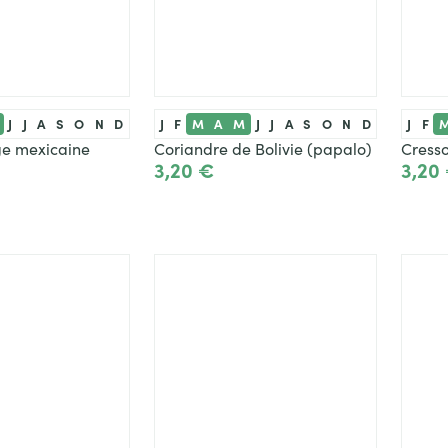
J
J
A
S
O
N
D
J
F
M
A
M
J
J
A
S
O
N
D
J
F
ge mexicaine
Coriandre de Bolivie (papalo)
Cress
3,20 €
3,20
roduit
Ajouter