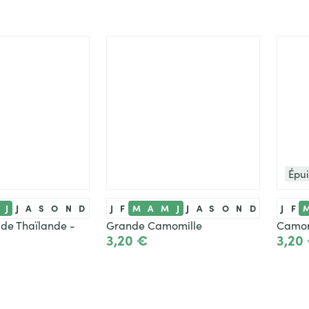
Épu
J
J
A
S
O
N
D
J
F
M
A
M
J
J
A
S
O
N
D
J
F
é de Thaïlande -
Grande Camomille
Camom
3,20 €
3,20
Ajouter
Ajouter
Vo