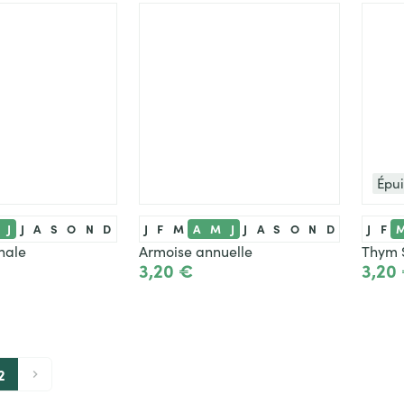
Épu
J
J
A
S
O
N
D
J
F
M
A
M
J
J
A
S
O
N
D
J
F
nale
Armoise annuelle
Thym 
3,20 €
3,20
Ajouter
Ajouter
Vo
2