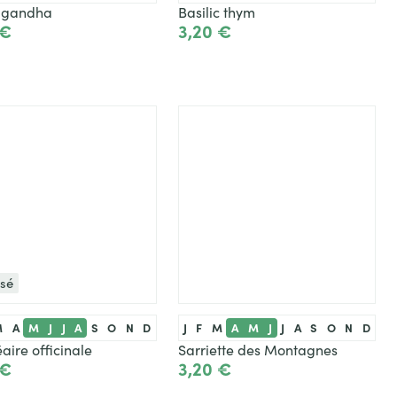
agandha
Basilic thym
 €
3,20 €
Ajouter
Voir le produit
isé
M
A
M
J
J
A
S
O
N
D
J
F
M
A
M
J
J
A
S
O
N
D
aire officinale
Sarriette des Montagnes
 €
3,20 €
ir le produit
Ajouter