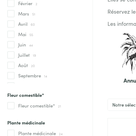
Février
2
Réservez le
Mars
51
Les informa
Avril
60
Sous-
Mai
55
Juin
44
catég
Juillet
19
Août
20
Septembre
14
Annu
Octobre
3
Fleur comestible*
Novembre
1
Trier
Fleur comestible*
21
Plante médicinale
Plante médicinale
24