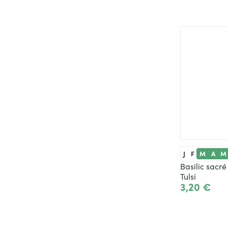
J
F
M
A
M
Basilic sacr
Tulsi
3,20 €