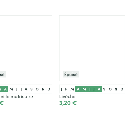
isé
Épuisé
M
A
M
J
J
A
S
O
N
D
J
F
M
A
M
J
J
A
S
O
N
D
ille matricaire
Livèche
 €
3,20 €
ir le produit
Voir le produit