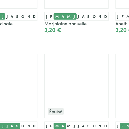
J
J
A
S
O
N
D
J
F
M
A
M
J
J
A
S
O
N
D
J
F
icinale
Marjolaine annuelle
Aneth
3,20 €
3,20
roduit
Ajouter
Épuisé
J
J
A
S
O
N
D
J
F
M
A
M
J
J
A
S
O
N
D
J
F