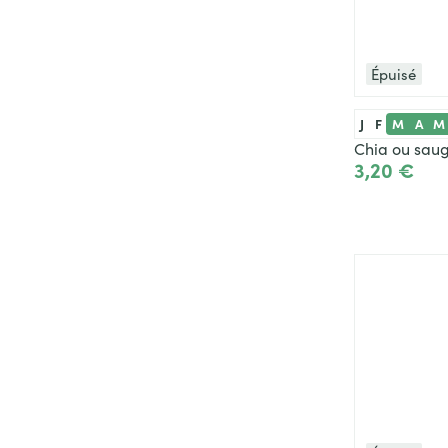
Épuisé
J
F
M
A
M
Chia ou sau
3,20 €
Voir le p