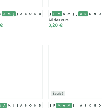
M
A
M
J
J
A
S
O
N
D
J
F
M
A
M
J
J
A
S
O
N
D
Ail des ours
 €
3,20 €
Ajouter
Ajouter
Épuisé
M
A
M
J
J
A
S
O
N
D
J
F
M
A
M
J
J
A
S
O
N
D