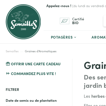
Appelez-nous !
(du lundi au vendredi 
Certifié
BIO
POTAGÈRES
AROMA
Semailles
Graines d'Aromatiques
Grai
OFFRIR UNE CARTE CADEAU
COMMANDEZ PLUS VITE !
Des se
jardin 
FILTRER
herbes 
Les
Date de semis ou de plantation
Elles se co