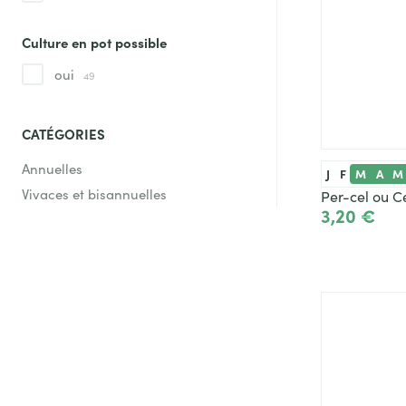
Culture en pot possible
oui
49
CATÉGORIES
Annuelles
J
F
M
A
M
Vivaces et bisannuelles
Per-cel ou Cé
3,20 €