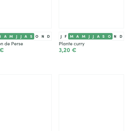
M
A
M
J
J
A
S
O
N
D
J
F
M
A
M
J
J
A
S
O
N
D
on de Perse
Plante curry
 €
3,20 €
Ajouter
Ajouter