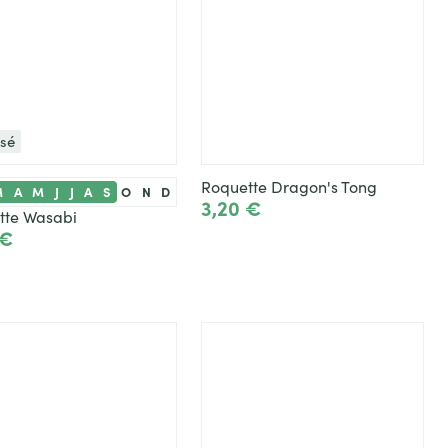
isé
Roquette Dragon's Tong
M
A
M
J
J
A
S
O
N
D
3,20 €
tte Wasabi
 €
ir le produit
Ajouter