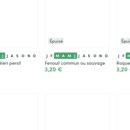
Épuisé
Épu
J
J
A
S
O
N
D
J
F
M
A
M
J
J
A
S
O
N
D
J
F
leri persil
Fenouil commun ou sauvage
Roque
3,20 €
3,20
Ajouter
Voir le produit
Vo