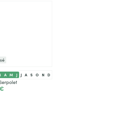
isé
M
A
M
J
J
A
S
O
N
D
Serpolet
 €
ir le produit