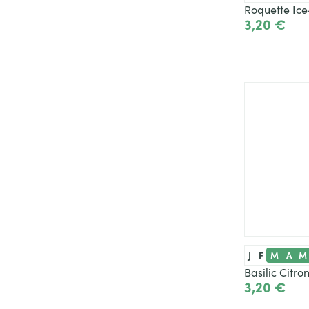
Roquette Ic
3,20 €
J
F
M
A
M
Basilic Citro
3,20 €