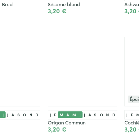
e-Bred
Sésame blond
Ashw
3,20 €
3,20
Ajouter
Voir le produit
Épu
J
J
A
S
O
N
D
J
F
M
A
M
J
J
A
S
O
N
D
J
F
n
Origan Commun
Cochlé
3,20 €
3,20
Ajouter
Ajouter
Vo