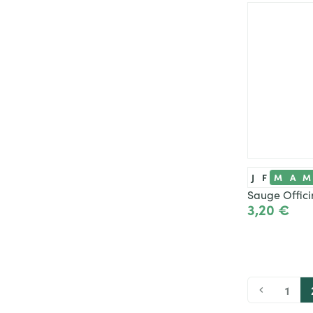
J
F
M
A
M
Sauge Offici
3,20 €
1