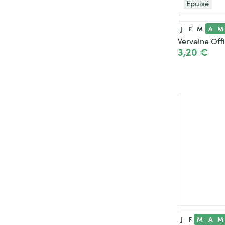
Épuisé
J
F
M
A
M
Verveine Off
3,20 €
Voir le p
J
F
M
A
M