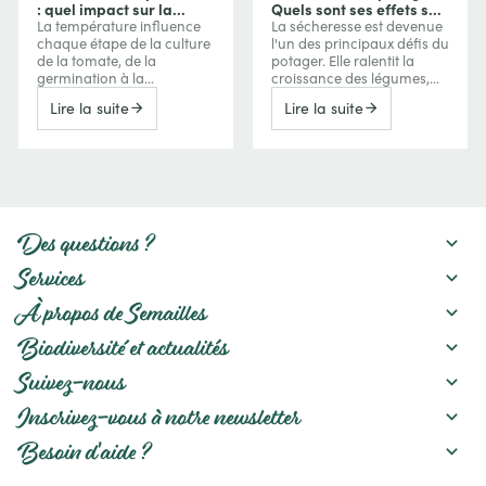
: quel impact sur la
Quels sont ses effets sur
croissance, la floraison
vos cultures et comment
La température influence
La sécheresse est devenue
et les fruits ?
les protéger ?
chaque étape de la culture
l'un des principaux défis du
de la tomate, de la
potager. Elle ralentit la
germination à la
croissance des légumes,
maturation des fruits. Trop
réduit les récoltes, favorise
Lire la suite
Lire la suite
de froid ralentit la
parfois l'amertume ou la
croissance, tandis que les
montée en graines, mais
fortes chaleurs peuvent
peut aussi concentrer les
perturber la floraison, la
saveurs de certains fruits.
nouaison et même la
Découvrez comment le
coloration des tomates.
manque d'eau agit sur vos
Comprendre ces effets
cultures et les meilleures
permet de mieux
pratiques pour préserver
Des questions ?
interpréter les réactions de
un potager productif :
vos plants et d’adapter
paillage, gestion de
Services
votre conduite au fil de la
l'arrosage, amélioration du
saison.
sol et choix des variétés.
À propos de Semailles
Biodiversité et actualités
Suivez-nous
Inscrivez-vous à notre newsletter
Besoin d'aide ?